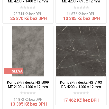
ME 4200 x 1400 x 12 mm
ME 4200 x 695 x 12 mm
Beton Roma jádro šedé
Beton Roma jádro šedé
28 744 Kč bez DPH
14 872 Kč bez DPH
25 870 Kč bez DPH
13 385 Kč bez DPH
Kompaktní deska HS 5099
Kompaktní deska HS 5193
ME 2100 x 1400 x 12 mm
RC 4200 x 1400 x 12 mm
Beton Roma jádro šedé
Mramor Thrakia jádro hnědé
14 872 Kč bez DPH
17 462 Kč bez DPH
13 385 Kč bez DPH