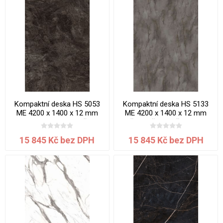
Kompaktní deska HS 5053
Kompaktní deska HS 5133
ME 4200 x 1400 x 12 mm
ME 4200 x 1400 x 12 mm
Mramor Karelia jádro černé
Břidlice šedohnědá jádro
černé
15 845 Kč bez DPH
15 845 Kč bez DPH