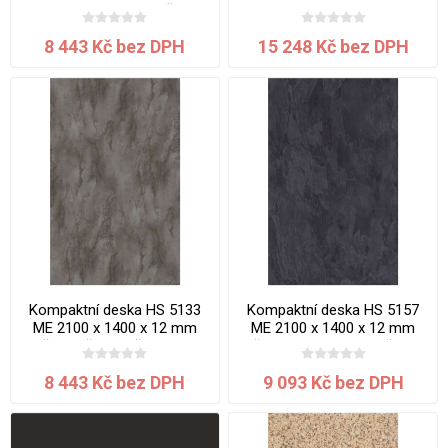
Beton Portland jádro černé
Platinium jádro bílé
8 443 Kč bez DPH
15 248 Kč bez DPH
Kompaktní deska HS 5133
Kompaktní deska HS 5157
ME 2100 x 1400 x 12 mm
ME 2100 x 1400 x 12 mm
Břidlice šedohnědá jadro
Břidlice Mosela jádro černé
černé
8 443 Kč bez DPH
9 093 Kč bez DPH