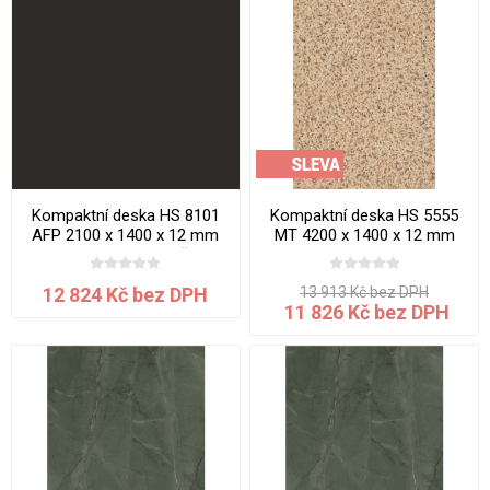
Kompaktní deska HS 8101
Kompaktní deska HS 5555
AFP 2100 x 1400 x 12 mm
MT 4200 x 1400 x 12 mm
Black Diamond jádro černé
Burgundy Granite jádro bílé
12 824 Kč bez DPH
13 913 Kč bez DPH
11 826 Kč bez DPH