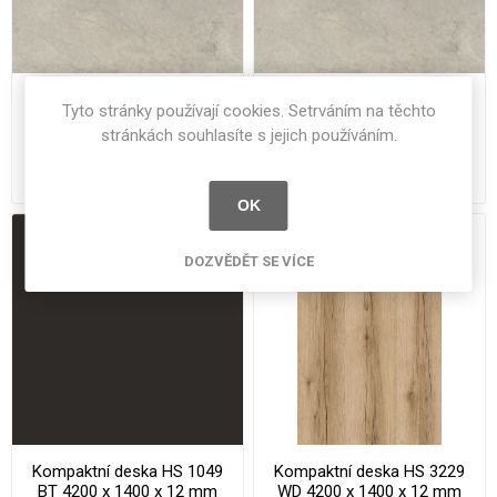
Kompaktní deska HS 6241
Kompaktní deska HS 6241
Tyto stránky používají cookies. Setrváním na těchto
MN 4200 x 1300 x 12 mm
MN 4200 x 650x 12 mm
stránkách souhlasíte s jejich používáním.
Arcosa jádro béžové
Arcosa jádro béžové
31 528 Kč bez DPH
16 264 Kč bez DPH
OK
DOZVĚDĚT SE VÍCE
Kompaktní deska HS 1049
Kompaktní deska HS 3229
BT 4200 x 1400 x 12 mm
WD 4200 x 1400 x 12 mm