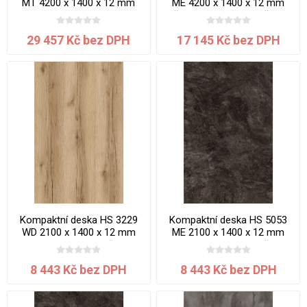
MT 4200 x 1400 x 12 mm
ME 4200 x 1400 x 12 mm
Bílá Platinum jádro bílé
Břidlice Mosela jádro černé
29 457 Kč bez DPH
17 145 Kč bez DPH
Kompaktní deska HS 3229
Kompaktní deska HS 5053
WD 2100 x 1400 x 12 mm
ME 2100 x 1400 x 12 mm
Dub Bedford jádro černé
Mramor Karelia jádro černé
8 443 Kč bez DPH
8 443 Kč bez DPH