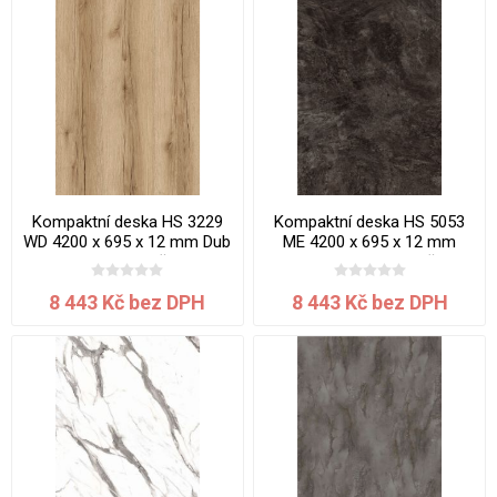
Kompaktní deska HS 3229
Kompaktní deska HS 5053
WD 4200 x 695 x 12 mm Dub
ME 4200 x 695 x 12 mm
Bedford jádro černé
Mramor Karelia jádro černé
8 443 Kč bez DPH
8 443 Kč bez DPH