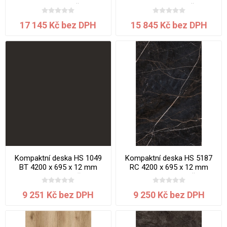
Black lava jádro černé
Dub Bedford jádro černé
17 145 Kč bez DPH
15 845 Kč bez DPH
Kompaktní deska HS 1049
Kompaktní deska HS 5187
BT 4200 x 695 x 12 mm
RC 4200 x 695 x 12 mm
Black Lava jádro černé
Mramor Efes jádro černé
9 251 Kč bez DPH
9 250 Kč bez DPH