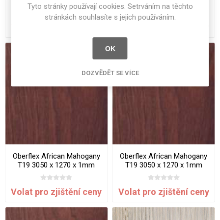
T19 2520 x 1270 x 1mm
T19 2520 x 1270 x 1mm
Tyto stránky používají cookies. Setrváním na těchto
Relief
Satin
stránkách souhlasíte s jejich používáním.
Volat pro zjištění ceny
Volat pro zjištění ceny
OK
DOZVĚDĚT SE VÍCE
Oberflex African Mahogany
Oberflex African Mahogany
T19 3050 x 1270 x 1mm
T19 3050 x 1270 x 1mm
Matte
Relief
Volat pro zjištění ceny
Volat pro zjištění ceny