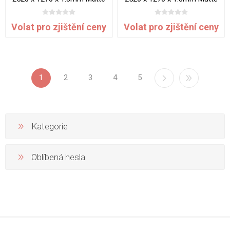
Gator Wood
Gouged Wood
Volat pro zjištění ceny
Volat pro zjištění ceny
1
2
3
4
5
Kategorie
Oblíbená hesla