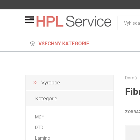
VŠECHNY KATEGORIE
Domů
Výrobce
Fib
MDF
Kategorie
Standard
Lehčené
ZOBRA
MDF
S vysok
DTD
hustoto
Probarv
Lamino