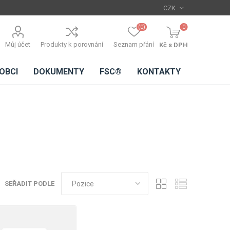
(0)
0
Můj účet
Produkty k porovnání
Seznam přání
Kč s DPH
OBCI
DOKUMENTY
FSC®
KONTAKTY
TŘÍSKOVÉ
DŘEVĚNÉ
IMITACE
DÝHY
DESKY
BETONU
Standardní
dýhy
SEŘADIT PODLE
Lamináty s
dřevěnou
dýhou