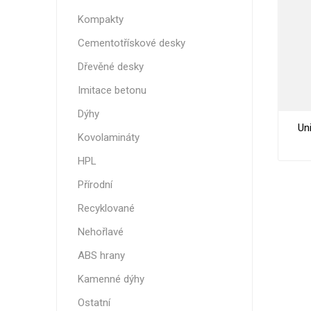
Nehořla
Kompakty
Vlhkuod
Cementotřískové desky
S nízký
Dřevěné desky
obsahe
formald
Imitace betonu
K laková
Dýhy
Un
MDF
Kovolamináty
kompakt
HPL
Přírodní
Recyklované
KOVOL
Nehořlavé
Měděné
ABS hrany
Brus
Kamenné dýhy
Zrcadlo
Ostatní