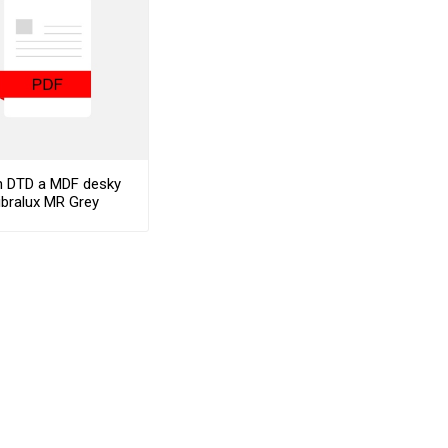
in DTD a MDF desky
ibralux MR Grey
Stocklist
VÉ
ABS
KAMENNÉ
OSTATNÍ
HRANY
DÝHY
Oleje Saicos
Spojovací
materiál