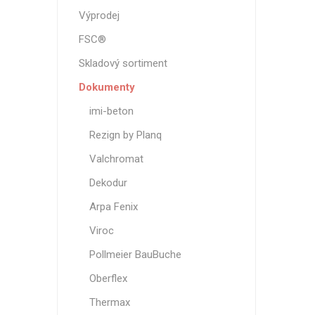
Magneti
Výprodej
Reliéfní
FSC®
Bezotis
Skladový sortiment
Odolné p
Dokumenty
poškráb
imi-beton
Rezign by Planq
Valchromat
Dekodur
Arpa Fenix
Viroc
Pollmeier BauBuche
VÝPRO
Oberflex
Thermax