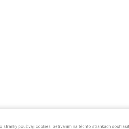
Rezign by
Planq
Valchromat
Dekodur
Arpa Fenix
Viroc
Pollmeier
BauBuche
Oberflex
Thermax
Unilin
o stránky používají cookies. Setrváním na těchto stránkách souhlasí