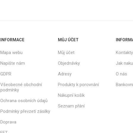
INFORMACE
MŮJ ÚČET
INFORM
Mapa webu
Můj účet
Kontakty
Napište nám
Objednávky
Jak nak
GDPR
Adresy
O nás
Všeobecné obchodní
Produkty k porovnání
Bankovní
podmínky
Nákupní košík
Ochrana osobních údajů
Seznam přání
Podmínky převzetí zásilky
Doprava
EET