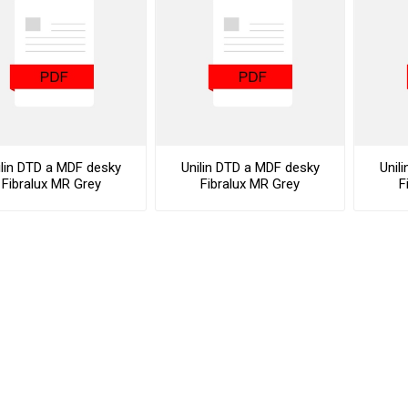
vé
olné
m
m
ehydu
ní
ilin DTD a MDF desky
Unilin DTD a MDF desky
Unil
Fibralux MR Grey
Fibralux MR Grey
F
y
Datasheet
Declaration Of
Performance
AMINÁTY
HPL
PŘÍRODNÍ
RECYKLOVANÉ
NEHOŘLA
Uni barvy
Recyklovaný
Třída A
textil
Dřevodekory
Třída B
Recyklovaný
Fantazijní
plast
dekory