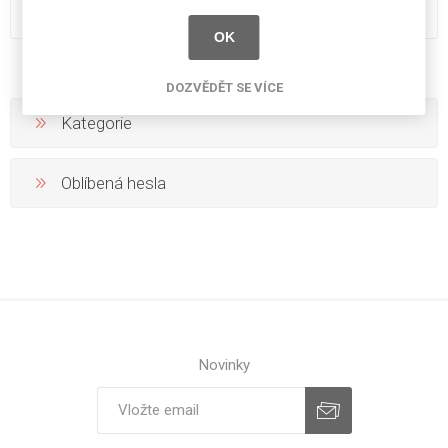
Fibralux MR Grey Supermatt
Fibralux MR Grey Supermatt
Mercury Grey Declaration Of
Mercury Grey Stocklist
OK
Performance
DOZVĚDĚT SE VÍCE
Kategorie
Oblíbená hesla
Novinky