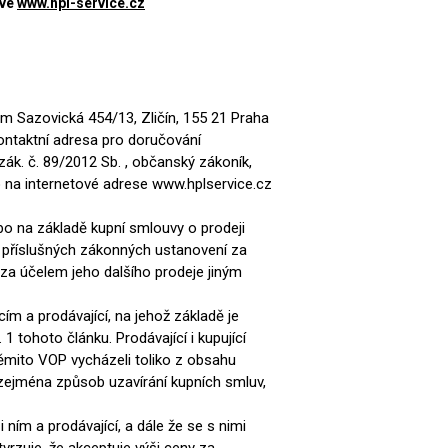
ové
www.hpl-service.cz
m Sazovická 454/13, Zličín, 155 21 Praha
ontaktní adresa pro doručování
zák. č. 89/2012 Sb. , občanský zákoník,
 na internetové adrese www.hplservice.cz
ebo na základě kupní smlouvy o prodeji
le příslušných zákonných ustanovení za
jí za účelem jeho dalšího prodeje jiným
ím a prodávající, na jehož základě je
VÉ
ABS
KAMENNÉ
OSTATNÍ
 tohoto článku. Prodávající i kupující
HRANY
DÝHY
ěmito VOP vycházeli toliko z obsahu
Oleje Saicos
 zejména způsob uzavírání kupních smluv,
Spojovací
materiál
ním a prodávající, a dále že se s nimi