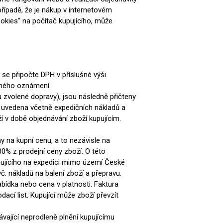
případě, že je nákup v internetovém
ookies“ na počítač kupujícího, může
e připočte DPH v příslušné výši.
daného oznámení.
bu zvolené dopravy), jsou následně přičteny
 uvedena včetně expedičních nákladů a
í v době objednávání zboží kupujícím.
y na kupní cenu, a to nezávisle na
0% z prodejní ceny zboží. O této
pujícího na expedici mimo území České
vč. nákladů na balení zboží a přepravu.
ídka nebo cena v platnosti. Faktura
ací list. Kupující může zboží převzít
ávající neprodleně plnění kupujícímu