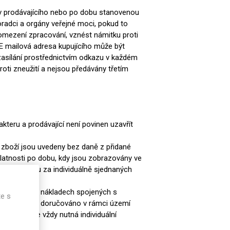
v prodávajícího nebo po dobu stanovenou
oradci a orgány veřejné moci, pokud to
omezení zpracování, vznést námitku proti
 E mailová adresa kupujícího může být
 zasílání prostřednictvím odkazu v každém
roti zneužití a nejsou předávány třetím
teru a prodávající není povinen uzavřít
 zboží jsou uvedeny bez daně z přidané
platnosti po dobu, kdy jsou zobrazovány ve
ní smlouvu za individuálně sjednaných
Informace o nákladech spojených s
te s
kdy je zboží doručováno v rámci území
epubliky je vždy nutná individuální