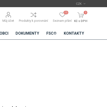
(0)
0
Můj účet
Produkty k porovnání
Seznam přání
Kč s DPH
OBCI
DOKUMENTY
FSC®
KONTAKTY
TŘÍSKOVÉ
DŘEVĚNÉ
IMITACE
DÝHY
DESKY
BETONU
Standardní
dýhy
Lamináty s
dřevěnou
dýhou