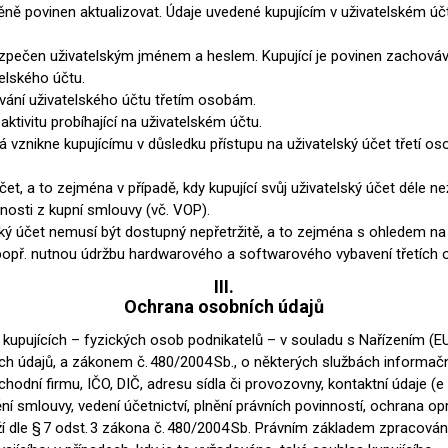
Rezign by
 změně povinen aktualizovat. Údaje uvedené kupujícím v uživatelském úč
Planq
Valchromat
ezpečen uživatelským jménem a heslem. Kupující je povinen zachováv
telského účtu.
Dekodur
ívání uživatelského účtu třetím osobám.
Arpa Fenix
ktivitu probíhající na uživatelském účtu.
á vznikne kupujícímu v důsledku přístupu na uživatelský účet třetí o
Viroc
Pollmeier
čet, a to zejména v případě, kdy kupující svůj uživatelský účet déle n
BauBuche
innosti z kupní smlouvy (vč. VOP).
Oberflex
lský účet nemusí být dostupný nepřetržitě, a to zejména s ohledem 
 popř. nutnou údržbu hardwarového a softwarového vybavení třetích
Thermax
III.
Unilin
Ochrana osobních údajů
 kupujících – fyzických osob podnikatelů – v souladu s Nařízením 
ích údajů, a zákonem č. 480/2004 Sb., o některých službách informač
hodní firmu, IČO, DIČ, adresu sídla či provozovny, kontaktní údaje (e
ní smlouvy, vedení účetnictví, plnění právních povinností, ochrana o
dle § 7 odst. 3 zákona č. 480/2004 Sb. Právním základem zpracování j