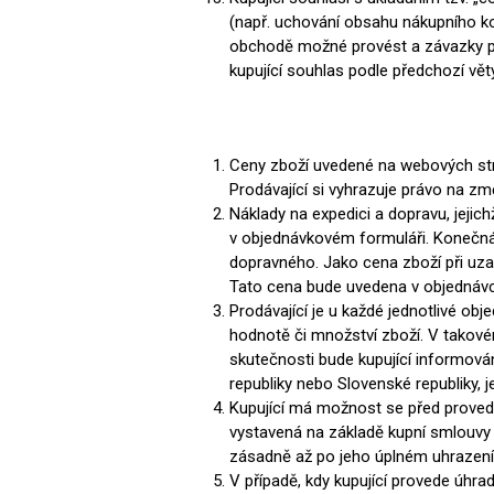
(např. uchování obsahu nákupního koš
obchodě možné provést a závazky prod
kupující souhlas podle předchozí vě
Ceny zboží uvedené na webových str
Prodávající si vyhrazuje právo na 
Náklady na expedici a dopravu, jejic
v objednávkovém formuláři. Konečná 
dopravného. Jako cena zboží při uzav
Tato cena bude uvedena v objednáv
Prodávající je u každé jednotlivé ob
hodnotě či množství zboží. V takové
skutečnosti bude kupující informová
republiky nebo Slovenské republiky, 
Kupující má možnost se před proved
vystavená na základě kupní smlouvy m
zásadně až po jeho úplném uhrazení
V případě, kdy kupující provede úhrad