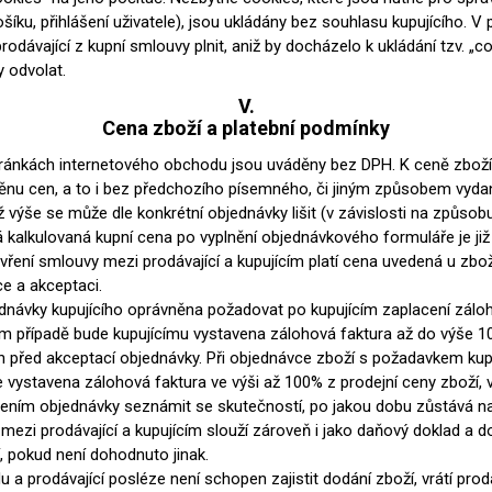
íku, přihlášení uživatele), jsou ukládány bez souhlasu kupujícího. V 
ávající z kupní smlouvy plnit, aniž by docházelo k ukládání tzv. „c
ty odvolat.
V.
Cena zboží a platební podmínky
ánkách internetového obchodu jsou uváděny bez DPH. K ceně zboží s
změnu cen, a to i bez předchozího písemného, či jiným způsobem vy
hž výše se může dle konkrétní objednávky lišit (v závislosti na způso
kalkulovaná kupní cena po vyplnění objednávkového formuláře je již
ření smlouvy mezi prodávající a kupujícím platí cena uvedená u zbož
ce a akceptaci.
jednávky kupujícího oprávněna požadovat po kupujícím zaplacení záloh
m případě bude kupujícímu vystavena zálohová faktura až do výše 10
n před akceptací objednávky. Při objednávce zboží s požadavkem ku
je vystavena zálohová faktura ve výši až 100% z prodejní ceny zboží, 
ením objednávky seznámit se skutečností, po jakou dobu zůstává nab
ezi prodávající a kupujícím slouží zároveň i jako daňový doklad a dod
, pokud není dohodnuto jinak.
u a prodávající posléze není schopen zajistit dodání zboží, vrátí prod