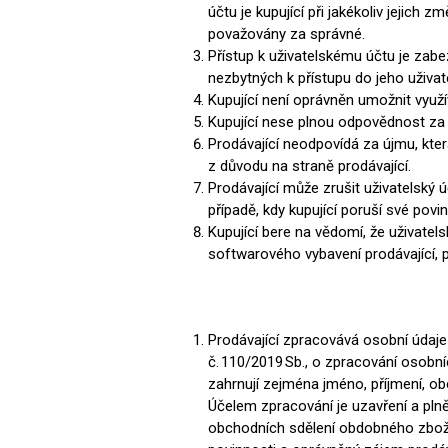
účtu je kupující při jakékoliv jejich
považovány za správné.
Přístup k uživatelskému účtu je zab
nezbytných k přístupu do jeho uživa
Kupující není oprávněn umožnit využ
Kupující nese plnou odpovědnost za a
Prodávající neodpovídá za újmu, kter
z důvodu na straně prodávající.
Prodávající může zrušit uživatelský ú
případě, kdy kupující poruší své pov
Kupující bere na vědomí, že uživate
softwarového vybavení prodávající,
Prodávající zpracovává osobní údaje
č. 110/2019 Sb., o zpracování osobn
zahrnují zejména jméno, příjmení, obc
Účelem zpracování je uzavření a plně
obchodních sdělení obdobného zboží 