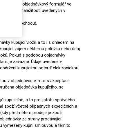
pující vyplní objednávkový formulář ve
h údajů a náležitostí uvedených v
 rozhraní obchodu),
vky kupující vložil, a to i s ohledem na
 kupující zájem některou položku nebo údaj
h kroků. Pokud s podobou objednávky
lání, je závazné. Údaje uvedené v
obdržení kupujícímu potvrdí elektronickou
nou v objednávce e-mail s akceptací
doručena objednávka kupujícího, se
 kupujícího, a to pro jistotu správného
né zboží včetně případných expedičních a
 (kdy předmětem prodeje je zboží
bjednávky ze strany prodávající
jsou vymezeny kupní smlouvou a těmito