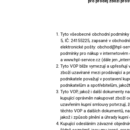
pro prodej zboží pro
Nehořla
Vlhkuod
S nízký
obsahe
Tyto všeobecné obchodní podmínky (d
formald
5, IČ: 24155225, zapsané v obchodn
K laková
elektronické pošty: obchod@hpl-servi
podmínky pro nákup v internetovém 
MDF
a www.hpl-service.cz (dále jen „int
kompakt
Tyto VOP blíže vymezují a upřesňují 
zboží uzavírané mezi prodávající a p
podnikatele považují v postavení kupuj
podnikatelům a spotřebitelům, jako
Tyto VOP, jakož i další dokumenty na 
KOVOL
kupující oprávněn nakupovat zboží od
uzavřením kupní smlouvy potvrzují, 
Měděné
těchto VOP a dalších dokumentů, na 
Brus
jakož i způsob plnění a úhrady kupní
Kupující odesláním závazné objednávk
Zrcadlo