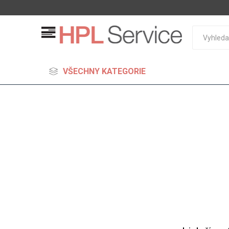
VŠECHNY KATEGORIE
MDF
Standard
Lehčené
S vysok
hustoto
Probarv