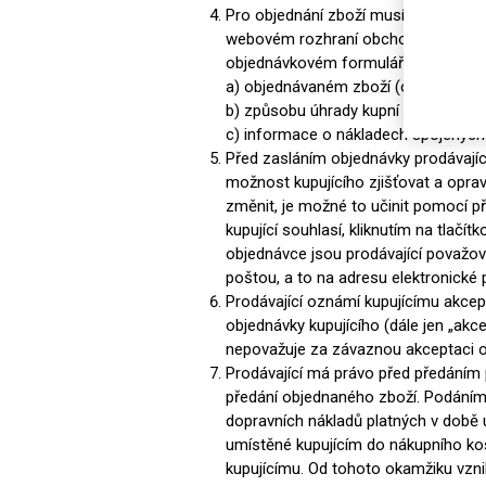
Pro objednání zboží musí kupující ne
webovém rozhraní obchodu. Podmínko
objednávkovém formuláři. Objednáv
a) objednávaném zboží (objednávané 
b) způsobu úhrady kupní ceny zboží
c) informace o nákladech spojených 
Před zasláním objednávky prodávající
možnost kupujícího zjišťovat a oprav
změnit, je možné to učinit pomocí př
kupující souhlasí, kliknutím na tlač
objednávce jsou prodávající považov
poštou, a to na adresu elektronické
Prodávající oznámí kupujícímu akcep
objednávky kupujícího (dále jen „akc
nepovažuje za závaznou akceptaci 
Prodávající má právo před předáním p
předání objednaného zboží. Podáním 
dopravních nákladů platných v době 
umístěné kupujícím do nákupního koš
kupujícímu. Od tohoto okamžiku vzni