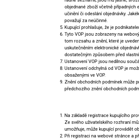
řádně seznámil, jsou mu jasné, srozu
Magneti
objednané zboží včetně případných 
Reliéfní
učinění či odeslání objednávky. Jaké
považují za neúčinné.
Bezotis
Kupující prohlašuje, že je podnikate
Odolné p
Tyto VOP jsou zobrazeny na webových
poškráb
tom rozsahu a znění, které je uvede
uskutečněním elektronické objednávky
dostatečným způsobem před vlastn
Ustanovení VOP jsou nedílnou součá
Ustanovení odchylná od VOP je možn
obsaženými ve VOP.
Znění obchodních podmínek může pro
předchozího znění obchodních pod
Na základě registrace kupujícího pr
VÝPRO
Ze svého uživatelského rozhraní může
umožňuje, může kupující provádět o
Při registraci na webové stránce a p