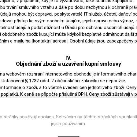
jícího; v případech, kdy je to vyžadováno, také souhlas kupujícího.
bu trvání smluvního vztahu a dále po dobu nezbytnou k ochraně prá
 údajů mohou být dopravci, poskytovatelé IT služeb, účetní, daňoví p
adovat přístup ke svým osobním údajům, jejich opravu nebo výmaz, 
itelnost údajů a podat stížnost u Úřadu pro ochranu osobních údajů.
ní obdobného zboží; kupující může kdykoli bezplatně odmítnout další
láním e mailu na [kontaktní adresa]. Osobní údaje jsou zabezpečeny p
IV.
Objednání zboží a uzavření kupní smlouvy
a webovém rozhraní internetového obchodu je informativního charak
. Ustanovení § 1732 odst. 2 občanského zákoníku se nepoužije.
formace o zboží, a to včetně uvedení cen jednotlivého zboží. Ceny
poplatků. K ceně se připočte příslušná DPH. Ceny zboží zůstávají v 
tanovením není omezena možnost prodávající uzavřít písemnou kup
aké informace o nákladech spojených s balením a dodáním zboží. 
o stránky používají cookies. Setrváním na těchto stránkách souhlasí
 webovém rozhraní internetového obchodu platí pouze v případech, 
jejich používáním.
y. V případě doručování mimo území České republiky nebo Slovenské r