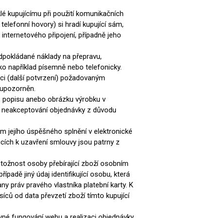
lé kupujícímu při použití komunikačních
telefonní hovory) si hradí kupující sám,
internetového připojení, případně jeho
edpokládané náklady na přepravu,
ko například písemně nebo telefonicky.
aci (další potvrzení) požadovaným
ž upozorněn.
y, popisu anebo obrázku výrobku v
. O neakceptování objednávky z důvodu
m jejího úspěšného splnění v elektronické
cích k uzavření smlouvy jsou patrny z
otožnost osoby přebírající zboží osobním
dě jiný údaj identifikující osobu, která
y práv pravého vlastníka platební karty. K
ů od data převzetí zboží tímto kupující
ávné fungování webu a realizaci objednávky