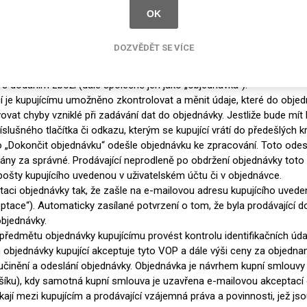
jprve potvrdit, že se seznámil a souhlasí se zněním VOP. Následně ku
OK
u platné elektronické objednávky je vyplnění veškerých předepsanýc
kový formulář obsahuje informace zejména o:
DOZVĚDĚT SE VÍCE
zboží „vloží“ kupující do elektronického nákupního košíku webového
, údaje o požadovaném způsobu doručení objednávaného zboží a
s dodáním zboží (dále společně jen jako „objednávka“).
 je kupujícímu umožněno zkontrolovat a měnit údaje, které do objedná
ovat chyby vzniklé při zadávání dat do objednávky. Jestliže bude mít
íslušného tlačítka či odkazu, kterým se kupující vrátí do předešlýc
ítko „Dokončit objednávku“ odešle objednávku ke zpracování. Toto odes
ány za správné. Prodávající neprodleně po obdržení objednávky toto 
 pošty kupujícího uvedenou v uživatelském účtu či v objednávce.
taci objednávky tak, že zašle na e-mailovou adresu kupujícího uvede
eptace“). Automaticky zasílané potvrzení o tom, že byla prodávající 
objednávky.
ředmětu objednávky kupujícímu provést kontrolu identifikačních údajů
objednávky kupující akceptuje tyto VOP a dále výši ceny za objedna
učinění a odeslání objednávky. Objednávka je návrhem kupní smlouvy
íku), kdy samotná kupní smlouva je uzavřena e-mailovou akceptací o
kají mezi kupujícím a prodávající vzájemná práva a povinnosti, jež 