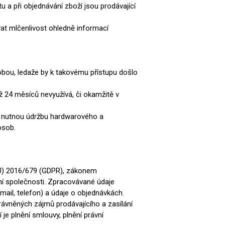
tu a při objednávání zboží jsou prodávající
at mlčenlivost ohledně informací
sobou, ledaže by k takovému přístupu došlo
ež 24 měsíců nevyužívá, či okamžitě v
na nutnou údržbu hardwarového a
 osob.
(EU) 2016/679 (GDPR), zákonem
ní společnosti. Zpracovávané údaje
 mail, telefon) a údaje o objednávkách.
právněných zájmů prodávajícího a zasílání
e plnění smlouvy, plnění právní