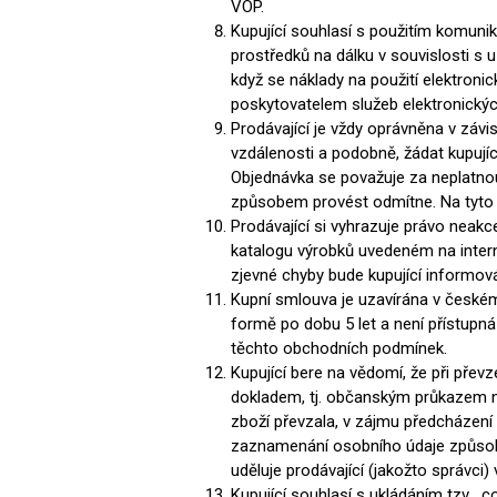
VOP.
Kupující souhlasí s použitím komunik
prostředků na dálku v souvislosti s u
když se náklady na použití elektroni
poskytovatelem služeb elektronický
Prodávající je vždy oprávněna v závi
vzdálenosti a podobně, žádat kupují
Objednávka se považuje za neplatnou 
způsobem provést odmítne. Na tyto 
Prodávající si vyhrazuje právo neakc
katalogu výrobků uvedeném na interne
zjevné chyby bude kupující informo
Kupní smlouva je uzavírána v českém
formě po dobu 5 let a není přístupn
těchto obchodních podmínek.
Kupující bere na vědomí, že při přev
dokladem, tj. občanským průkazem ne
zboží převzala, v zájmu předcházení 
zaznamenání osobního údaje způsobe
uděluje prodávající (jakožto správci
Kupující souhlasí s ukládáním tzv. „