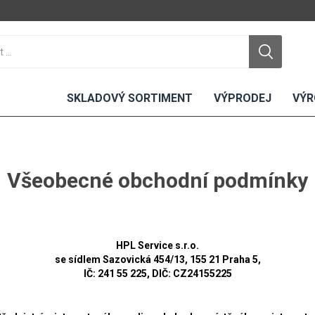
SKLADOVÝ SORTIMENT
VÝPRODEJ
VÝR
Všeobecné obchodní podmínky
DTD
LAMINO
KOMPAKTY
CEMENTO
DESKY
ní
Standardní
Uni barvy
Interiérové
HPL Service s.r.o.
Nehořlavé
Dřevodekory
Exteriérové
se sídlem Sazovická 454/13, 155 21 Praha 5,
IČ: 241 55 225, DIČ: CZ24155225
ou
Vlhkuodolné
Fantazijní
Laboratorní
u
dekory
MDF
ené
Bezotiskové
kompakt