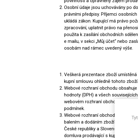
povinnosti a oprávněný zájem prodáva
Osobní údaje jsou uchovávány po do
právními předpisy. Příjemci osobních
ukládá zákon. Kupující má právo pož
zpracování, uplatnit právo na přenos
použita k zasílání obchodních sděle
e mailu, v sekci „Můj účet“ nebo zas
osobám nad rámec uvedený výše.
Veškerá prezentace zboží umístěná n
kupní smlouvu ohledně tohoto zboží
Webové rozhraní obchodu obsahuje in
hodnoty (DPH) a všech souvisejících 
webovém rozhraní obchodu. Tímto us
podmínek.
Webové rozhraní obchodu obsahuje t
Tyt
balením a dodáním zboží uvedené na
České republiky a Slovenské republik
domluva prodávající s kupujícím.