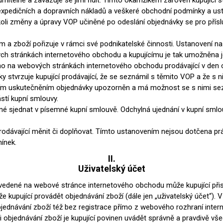
mitelné a zavazuje se jimi řídit. Tímto okamžikem zároveň kupující st
cké
expedičních a dopravních nákladů a veškeré obchodní podmínky a us
Kovolamináty
koli změny a úpravy VOP učiněné po odeslání objednávky se pro příslu
Probarvené
kové
lem a zboží pořizuje v rámci své podnikatelské činnosti. Ustanovení n
Bezotiskové
roti
 stránkách internetového obchodu a kupujícímu je tak umožněna jej
ání
Protitažné
no na webových stránkách internetového obchodu prodávající v den o
 stvrzuje kupující prodávající, že se seznámil s těmito VOP a že s ni
Lamináty s
ekologickou
ím uskutečněním objednávky upozorněn a má možnost se s nimi s
pryskyřicí
stí kupní smlouvy.
é sjednat v písemné kupní smlouvě. Odchylná ujednání v kupní smlo
Lamináty s
recyklovanou
kůží
dávající měnit či doplňovat. Tímto ustanovením nejsou dotčena práv
mínek.
II.
Uživatelský účet
ovedené na webové stránce internetového obchodu může kupující přis
DEJ
FSC®
DOKUMENTY
 kupující provádět objednávání zboží (dále jen „uživatelský účet“).
bjednávání zboží též bez registrace přímo z webového rozhraní int
imi-beton
ři objednávání zboží je kupující povinen uvádět správně a pravdivě v