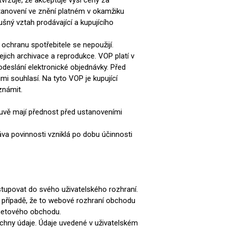
vrzuje, že akceptuje výši ceny za
tanovení ve znění platném v okamžiku
šný vztah prodávající a kupujícího
a ochranu spotřebitele se nepoužijí.
ich archivace a reprodukce. VOP platí v
deslání elektronické objednávky. Před
mi souhlasí. Na tyto VOP je kupující
eznámit.
uvě mají přednost před ustanoveními
a povinnosti vzniklá po dobu účinnosti
tupovat do svého uživatelského rozhraní.
 V případě, že to webové rozhraní obchodu
ernetového obchodu.
šechny údaje. Údaje uvedené v uživatelském