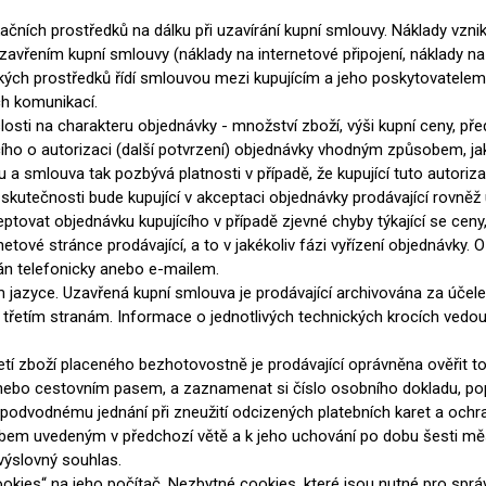
ačních prostředků na dálku při uzavírání kupní smlouvy. Náklady vznik
zavřením kupní smlouvy (náklady na internetové připojení, náklady na 
ckých prostředků řídí smlouvou mezi kupujícím a jeho poskytovatelem 
ch komunikací.
slosti na charakteru objednávky - množství zboží, výši kupní ceny, př
cího o autorizaci (další potvrzení) objednávky vhodným způsobem, ja
a smlouva tak pozbývá platnosti v případě, že kupující tuto autoriz
skutečnosti bude kupující v akceptaci objednávky prodávající rovně
eptovat objednávku kupujícího v případě zjevné chyby týkající se cen
tové stránce prodávající, a to v jakékoliv fázi vyřízení objednávky
ván telefonicky anebo e-mailem.
 jazyce. Uzavřená kupní smlouva je prodávající archivována za účele
á třetím stranám. Informace o jednotlivých technických krocích vedou
zetí zboží placeného bezhotovostně je prodávající oprávněna ověřit t
bo cestovním pasem, a zaznamenat si číslo osobního dokladu, popřípa
podvodnému jednání při zneužití odcizených platebních karet a ochran
m uvedeným v předchozí větě a k jeho uchování po dobu šesti měsíc
) výslovný souhlas.
cookies“ na jeho počítač. Nezbytné cookies, které jsou nutné pro spr