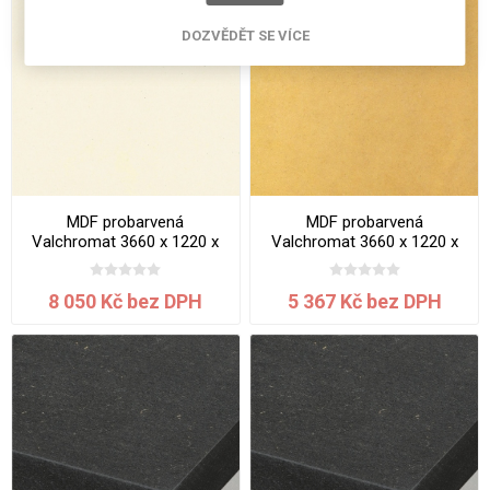
DOZVĚDĚT SE VÍCE
MDF probarvená
MDF probarvená
Valchromat 3660 x 1220 x
Valchromat 3660 x 1220 x
19 mm White Pearl
19 mm Yellow
8 050 Kč bez DPH
5 367 Kč bez DPH