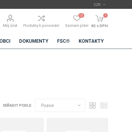
(0)
0
Můj účet
Produkty k porovnání
Seznam přání
Kč s DPH
OBCI
DOKUMENTY
FSC®
KONTAKTY
TŘÍSKOVÉ
DŘEVĚNÉ
IMITACE
DÝHY
DESKY
BETONU
Standardní
dýhy
SEŘADIT PODLE
Lamináty s
dřevěnou
dýhou