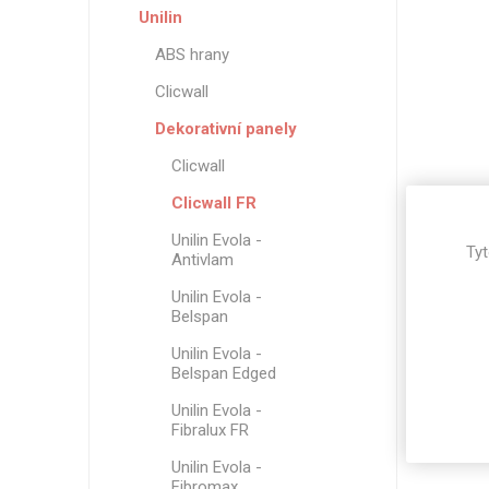
Unilin
ABS hrany
Clicwall
Dekorativní panely
Clicwall
Clicwall FR
Unilin Evola -
Tyt
Antivlam
Unilin Evola -
Belspan
Unilin Evola -
Belspan Edged
Unilin Evola -
Fibralux FR
Unilin Evola -
Fibromax