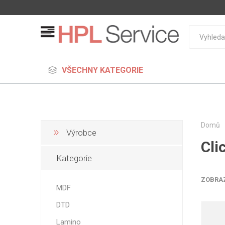
VŠECHNY KATEGORIE
Domů
Výrobce
Cli
MDF
Kategorie
Standard
Lehčené
ZOBRA
MDF
S vysok
DTD
hustoto
Probarv
Lamino