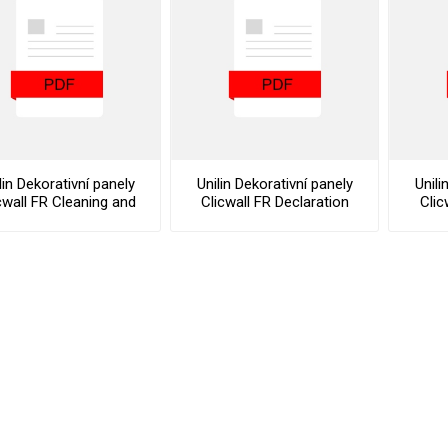
vé
olné
m
m
ehydu
ní
lin Dekorativní panely
Unilin Dekorativní panely
Unili
cwall FR Cleaning and
Clicwall FR Declaration
Clic
y
ntenance Instructions
Of Performance
AMINÁTY
HPL
PŘÍRODNÍ
RECYKLOVANÉ
NEHOŘLA
Uni barvy
Recyklovaný
Třída A
textil
Dřevodekory
Třída B
Recyklovaný
Fantazijní
plast
dekory