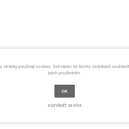
Rezign by
Planq
Valchromat
Dekodur
Arpa Fenix
Viroc
Pollmeier
BauBuche
Oberflex
o stránky používají cookies. Setrváním na těchto stránkách souhlasí
jejich používáním.
Thermax
Unilin
OK
DOZVĚDĚT SE VÍCE