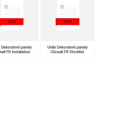
n Dekorativní panely
Unilin Dekorativní panely
wall FR Installation
Clicwall FR Stocklist
Guide
VÉ
ABS
KAMENNÉ
OSTATNÍ
HRANY
DÝHY
Oleje Saicos
Spojovací
materiál