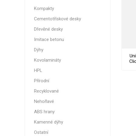
Nehořla
Kompakty
Vlhkuod
Cementotřískové desky
S nízký
Dřevěné desky
obsahe
formald
Imitace betonu
K laková
Dýhy
Uni
MDF
Kovolamináty
Cli
kompakt
Mai
HPL
Přírodní
Recyklované
KOVOL
Nehořlavé
Měděné
ABS hrany
Brus
Kamenné dýhy
Zrcadlo
Ostatní