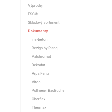
Magneti
Výprodej
Reliéfní
FSC®
Bezotis
Skladový sortiment
Odolné p
Dokumenty
poškráb
imi-beton
Rezign by Planq
Valchromat
Dekodur
Arpa Fenix
Viroc
Pollmeier BauBuche
VÝPRO
Oberflex
Thermax