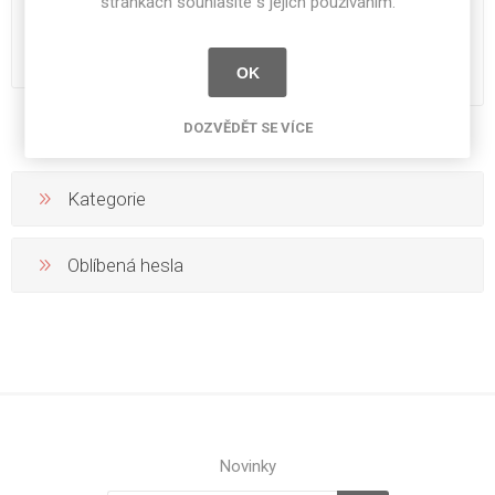
stránkách souhlasíte s jejich používáním.
3600 x 640 x 35 mm
3600 x 640 x 45 mm
6 898 Kč bez DPH
7 836 Kč bez DPH
OK
7 052 Kč bez DPH
DOZVĚDĚT SE VÍCE
Kategorie
Oblíbená hesla
Novinky