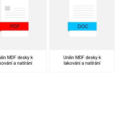
ilin MDF desky k
Unilin MDF desky k
kování a natírání
lakování a natírání
Clicwall Paint
Clicwall Paint
ification Stocklist
Specification Text
VÉ
ABS
KAMENNÉ
OSTATNÍ
HRANY
DÝHY
Oleje Saicos
Spojovací
materiál