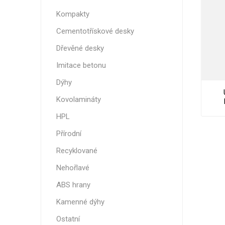
Nehořla
Kompakty
Vlhkuod
Cementotřískové desky
S nízký
Dřevěné desky
obsahe
formald
Imitace betonu
K laková
Dýhy
MDF
Kovolamináty
kompakt
Clic
HPL
Přírodní
Recyklované
KOVOL
Nehořlavé
Měděné
ABS hrany
Brus
Kamenné dýhy
Zrcadlo
Ostatní