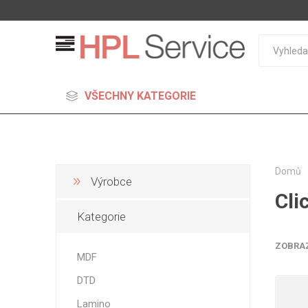
VŠECHNY KATEGORIE
Domů
Výrobce
Cli
MDF
Kategorie
Standard
Lehčené
ZOBRA
MDF
S vysok
DTD
hustoto
Probarv
Lamino