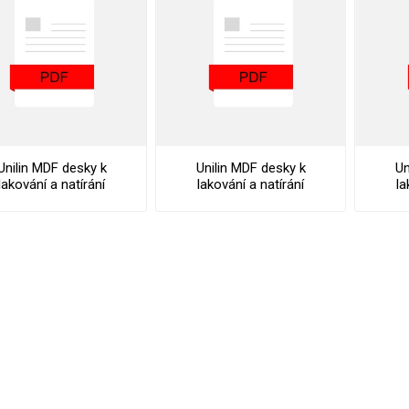
vé
olné
m
m
ehydu
ní
Unilin MDF desky k
Unilin MDF desky k
Un
lakování a natírání
lakování a natírání
la
y
wall Paint Declaration
Clicwall Paint Installation
Of Performance
Guide
Spec
AMINÁTY
HPL
PŘÍRODNÍ
RECYKLOVANÉ
NEHOŘLA
Uni barvy
Recyklovaný
Třída A
textil
Dřevodekory
Třída B
Recyklovaný
Fantazijní
plast
dekory