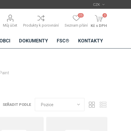
(0)
0
Můj účet
Produkty k porovnání
Seznam přání
Kč s DPH
OBCI
DOKUMENTY
FSC®
KONTAKTY
 Paint
TŘÍSKOVÉ
DŘEVĚNÉ
IMITACE
DÝHY
DESKY
BETONU
Standardní
dýhy
SEŘADIT PODLE
Lamináty s
dřevěnou
dýhou