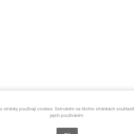
cké
Kovolamináty
Probarvené
kové
Bezotiskové
roti
ání
Protitažné
Lamináty s
ekologickou
pryskyřicí
Lamináty s
recyklovanou
kůží
o stránky používají cookies. Setrváním na těchto stránkách souhlasí
DEJ
FSC®
DOKUMENTY
jejich používáním.
imi-beton