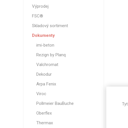
Magneti
Výprodej
Reliéfní
FSC®
Bezotis
Skladový sortiment
Odolné p
Dokumenty
poškráb
imi-beton
Rezign by Planq
Valchromat
Dekodur
Arpa Fenix
Viroc
Pollmeier BauBuche
Tyt
VÝPRO
Oberflex
Thermax