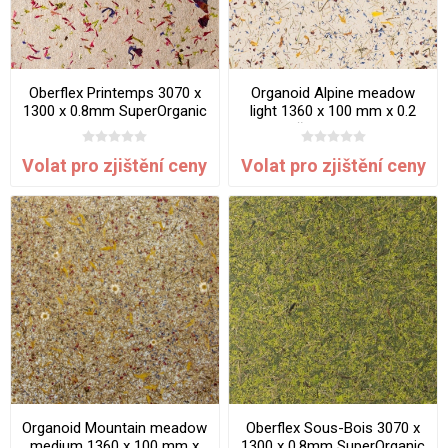
Oberflex Printemps 3070 x
Organoid Alpine meadow
1300 x 0.8mm SuperOrganic
light 1360 x 100 mm x 0.2
mm - lněná netkaná textilie
Volat pro zjištění ceny
Volat pro zjištění ceny
Organoid Mountain meadow
Oberflex Sous-Bois 3070 x
medium 1360 x 100 mm x
1300 x 0,8mm SuperOrganic