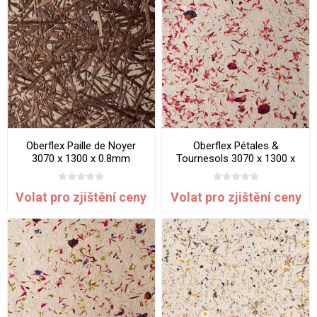
Oberflex Paille de Noyer
Oberflex Pétales &
3070 x 1300 x 0.8mm
Tournesols 3070 x 1300 x
SuperOrganic
0.8mm SuperOrganic
Volat pro zjištění ceny
Volat pro zjištění ceny