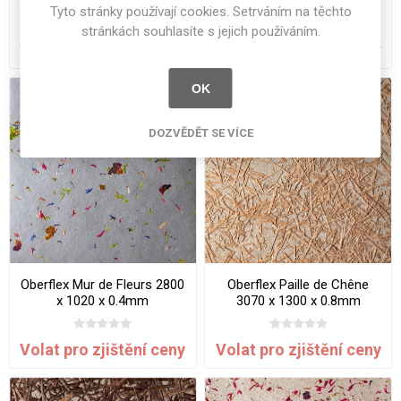
3070 x 1300 x 0.8mm
1300 x 0.8mm SuperOrganic
Tyto stránky používají cookies. Setrváním na těchto
SuperOrganic
stránkách souhlasíte s jejich používáním.
Volat pro zjištění ceny
Volat pro zjištění ceny
OK
DOZVĚDĚT SE VÍCE
Oberflex Mur de Fleurs 2800
Oberflex Paille de Chêne
x 1020 x 0.4mm
3070 x 1300 x 0.8mm
SuperOrganic
SuperOrganic
Volat pro zjištění ceny
Volat pro zjištění ceny