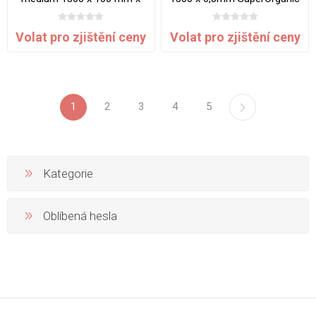
0.5 mm - samolepící
průsvitný
Volat pro zjištění ceny
Volat pro zjištění ceny
1
2
3
4
5
Kategorie
Oblíbená hesla