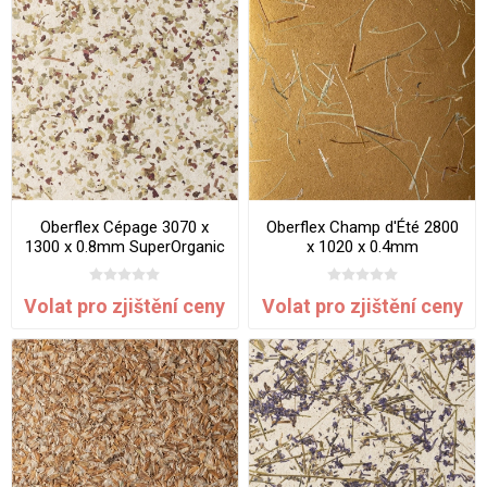
Oberflex Cépage 3070 x
Oberflex Champ d'Été 2800
1300 x 0.8mm SuperOrganic
x 1020 x 0.4mm
SuperOrganic
Volat pro zjištění ceny
Volat pro zjištění ceny