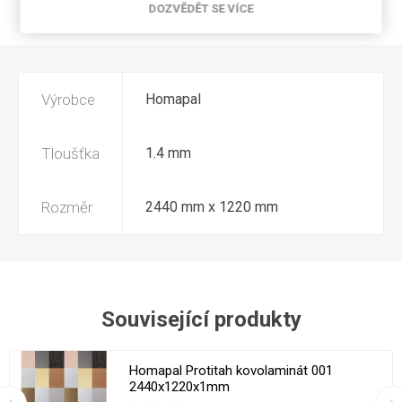
DOZVĚDĚT SE VÍCE
NAPIŠTE NÁM
Výrobce
Homapal
Tloušťka
1.4 mm
Rozměr
2440 mm x 1220 mm
Související produkty
Homapal Protitah kovolaminát 001
2440x1220x1mm