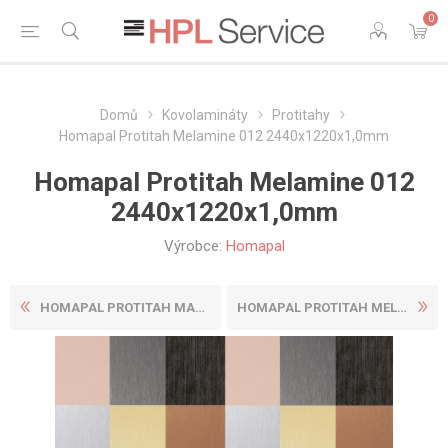
0
Domů
Kovolamináty
Protitahy
Homapal Protitah Melamine 012 2440x1220x1,0mm
Homapal Protitah Melamine 012
2440x1220x1,0mm
Výrobce:
Homapal
HOMAPAL PROTITAH MAGNETICKÝ...
HOMAPAL PROTITAH MELAMINE 0...