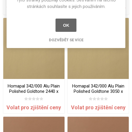
Tyto stránky používají cookies. Setrváním na těchto
stránkách souhlasíte s jejich používáním.
Volat pro zjištění ceny
Volat pro zjištění ceny
OK
DOZVĚDĚT SE VÍCE
Homapal 342/000 Alu Plain
Homapal 342/000 Alu Plain
Polished Goldtone 2440 x
Polished Goldtone 3050 x
1220 mm x 1 mm
1220 mm x 1 mm
Volat pro zjištění ceny
Volat pro zjištění ceny