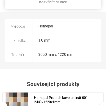
DOZVĚDĚT SE VÍCE
NAPIŠTE NÁM
Výrobce
Homapal
Tloušťka
1.0 mm
Rozměr
3050 mm x 1220 mm
Související produkty
Homapal Protitah kovolaminát 001
2440x1220x1mm