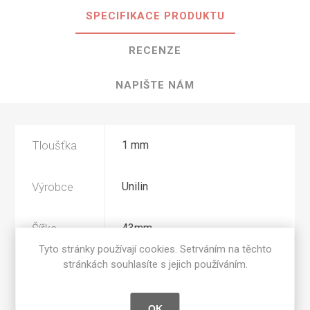
SPECIFIKACE PRODUKTU
RECENZE
NAPIŠTE NÁM
Tloušťka
1 mm
Výrobce
Unilin
Šířka
43mm
Tyto stránky používají cookies. Setrváním na těchto
stránkách souhlasíte s jejich používáním.
Povrchová
W07
úprava
OK