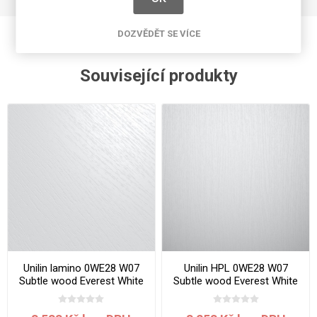
DOZVĚDĚT SE VÍCE
Související produkty
Unilin lamino 0WE28 W07
Unilin HPL 0WE28 W07
Subtle wood Everest White
Subtle wood Everest White
2800x2070x19 mm
3050x1300x0.7 mm