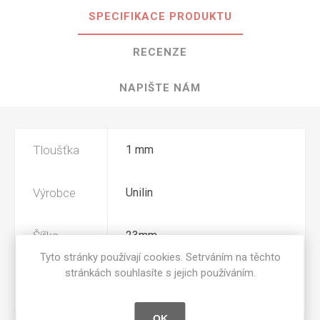
SPECIFIKACE PRODUKTU
RECENZE
NAPIŠTE NÁM
Tloušťka
1 mm
Výrobce
Unilin
Šířka
23mm
Tyto stránky používají cookies. Setrváním na těchto
stránkách souhlasíte s jejich používáním.
Povrchová
W03
úprava
OK