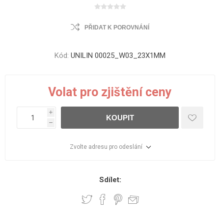
PŘIDAT K POROVNÁNÍ
Kód:
UNILIN 00025_W03_23X1MM
Volat pro zjištění ceny
i
KOUPIT
h
Zvolte adresu pro odeslání
Sdílet: