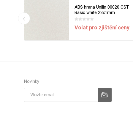
13 MST
ABS hrana Unilin 00020 CST
m
Basic white 23x1mm
í ceny
Volat pro zjištění ceny
Novinky