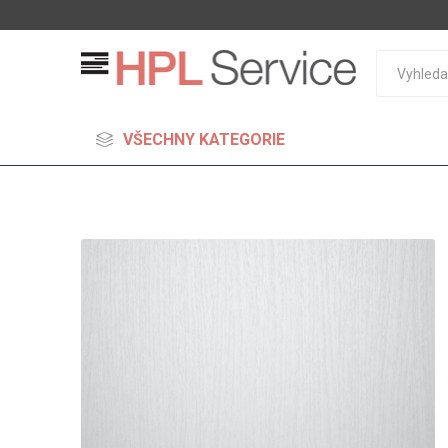
VŠECHNY KATEGORIE
MDF
Standard
Lehčené
S vysok
hustoto
Probarv