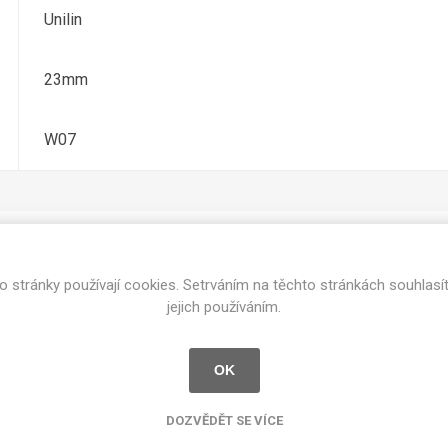
cké
Unilin
Kovolamináty
Probarvené
kové
23mm
Bezotiskové
roti
ání
Protitažné
W07
Lamináty s
ekologickou
pryskyřicí
Lamináty s
recyklovanou
kůží
o stránky používají cookies. Setrváním na těchto stránkách souhlasí
Související produkty
jejich používáním.
OK
DEJ
FSC®
DOKUMENTY
imi-beton
DOZVĚDĚT SE VÍCE