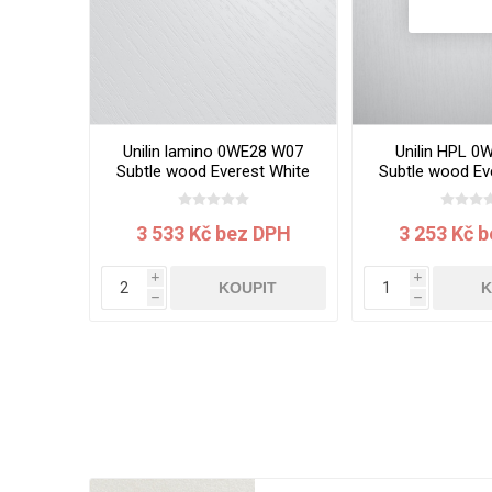
Unilin lamino 0WE28 W07
Unilin HPL 0
Subtle wood Everest White
Subtle wood Ev
2800x2070x19 mm
3050x1300
3 533 Kč bez DPH
3 253 Kč 
i
i
KOUPIT
K
h
h