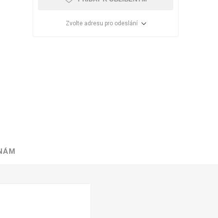
Zvolte adresu pro odeslání
 NÁM
VÉ
ABS
KAMENNÉ
OSTATNÍ
HRANY
DÝHY
Oleje Saicos
Spojovací
materiál