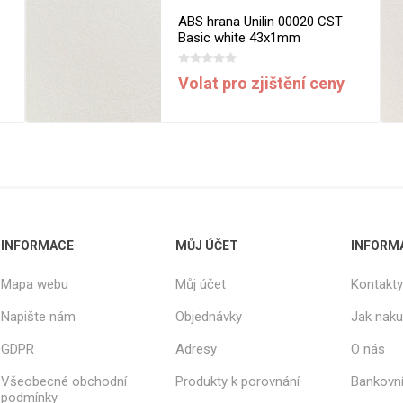
ABS hrana Unilin 00020 CST
Basic white 43x1mm
Volat pro zjištění ceny
INFORMACE
MŮJ ÚČET
INFORM
Mapa webu
Můj účet
Kontakty
Napište nám
Objednávky
Jak nak
GDPR
Adresy
O nás
Všeobecné obchodní
Produkty k porovnání
Bankovní
podmínky