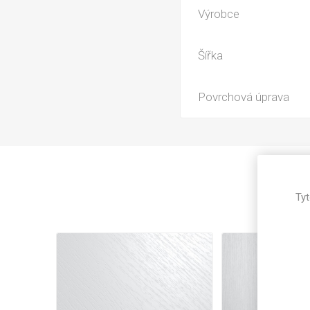
Magneti
Výrobce
Reliéfní
Bezotis
Šířka
Odolné p
poškráb
Povrchová úprava
Tyt
VÝPRO