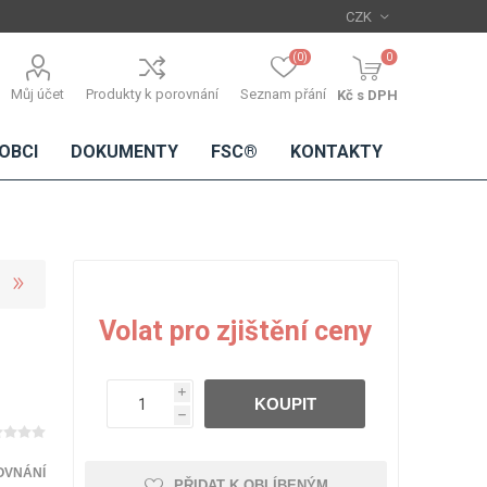
(0)
0
Můj účet
Produkty k porovnání
Seznam přání
Kč s DPH
OBCI
DOKUMENTY
FSC®
KONTAKTY
TŘÍSKOVÉ
DŘEVĚNÉ
IMITACE
DÝHY
Volat pro zjištění ceny
DESKY
BETONU
Standardní
dýhy
i
KOUPIT
Lamináty s
h
dřevěnou
dýhou
OVNÁNÍ
PŘIDAT K OBLÍBENÝM