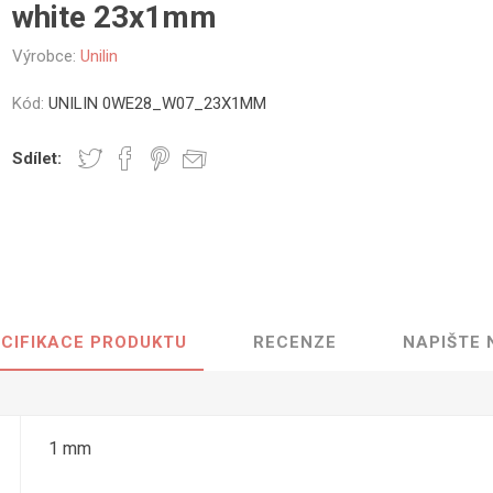
white 23x1mm
vé
Výrobce:
Unilin
olné
m
Kód:
UNILIN 0WE28_W07_23X1MM
m
ehydu
Sdílet:
ní
y
CIFIKACE PRODUKTU
RECENZE
NAPIŠTE
AMINÁTY
HPL
PŘÍRODNÍ
RECYKLOVANÉ
NEHOŘLA
Uni barvy
Recyklovaný
Třída A
textil
Dřevodekory
Třída B
1 mm
Recyklovaný
Fantazijní
plast
dekory