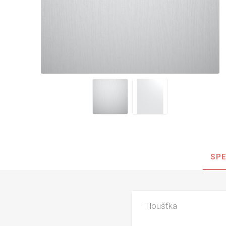
Nehořla
Vlhkuod
S nízký
obsahe
formald
K laková
MDF
kompakt
SPE
KOVOL
Měděné
Brus
Tloušťka
Zrcadlo