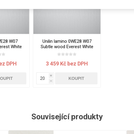
Rezign by
Planq
Valchromat
Dekodur
Arpa Fenix
WE28 W07
Unilin lamino 0WE28 W07
Viroc
erest White
Subtle wood Everest White
x0.7 mm
2800x2070x18 mm
Pollmeier
BauBuche
bez DPH
3 459 Kč bez DPH
Oberflex
i
Thermax
OUPIT
KOUPIT
h
Unilin
Související produkty