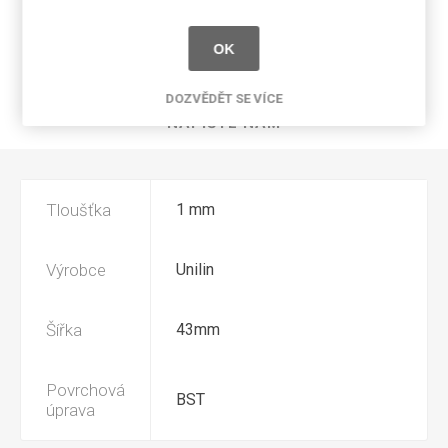
SPECIFIKACE PRODUKTU
OK
RECENZE
DOZVĚDĚT SE VÍCE
NAPIŠTE NÁM
Tloušťka
1 mm
Výrobce
Unilin
Šířka
43mm
Povrchová
BST
úprava