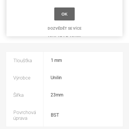
SPECIFIKACE PRODUKTU
OK
RECENZE
DOZVĚDĚT SE VÍCE
NAPIŠTE NÁM
Tloušťka
1 mm
Výrobce
Unilin
Šířka
23mm
Povrchová
BST
úprava