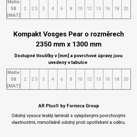
Matte
58
2
2.5
3
4
6
8
10
12
13
16
18
20
[MAT]
Kompakt Vosges Pear o rozměrech
2350 mm x 1300 mm
Dostupné tloušťky v [mm] a povrchové úpravy jsou
uvedeny v tabulce
Matte
58
2
2.5
3
4
6
8
10
12
13
16
18
20
[MAT]
AR Plus® by Formica Group
Odolný vysoce lesklý laminát s vylepšenými povrchovými
vlastnostmi, mimořádně odolný proti opotřebení a oděru.