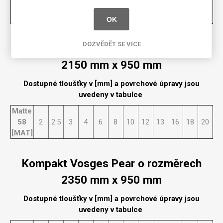
58
2
2.5
3
4
6
8
10
12
13
16
18
20
[MAT]
OK
DOZVĚDĚT SE VÍCE
Kompakt Vosges Pear o rozměrech
2150 mm x 950 mm
Dostupné tloušťky v [mm] a povrchové úpravy jsou
uvedeny v tabulce
Matte
58
2
2.5
3
4
6
8
10
12
13
16
18
20
[MAT]
Kompakt Vosges Pear o rozměrech
2350 mm x 950 mm
Dostupné tloušťky v [mm] a povrchové úpravy jsou
uvedeny v tabulce