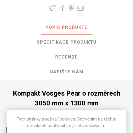
POPIS PRODUKTU
SPECIFIKACE PRODUKTU
RECENZE
NAPIŠTE NÁM
Kompakt Vosges Pear o rozměrech
3050 mm x 1300 mm
Dostupné tloušťky v [mm] a povrchové úpravy jsou
Tyto stránky používají cookies. Setrváním na těchto
uvedeny v tabulce
stránkách souhlasíte s jejich používáním.
Matte