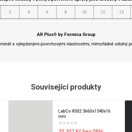
Rezign by
Planq
3
4
6
8
10
12
13
Valchromat
Dekodur
Arpa Fenix
AR Plus® by Formica Group
Viroc
aminát s vylepšenými povrchovými vlastnostmi, mimořádně odolný pr
Pollmeier
BauBuche
Oberflex
Thermax
Související produkty
Unilin
LabCo 8502 3660x1540x16
mm
25 307 Kč bez DPH