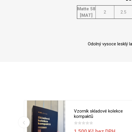
Matte 58
2
2.5
[MAT]
Odolný vysoce lesklý l
 5050 MT
Vzorník skladové kolekce
ílá
kompaktů
1 500 Kč bez DPH