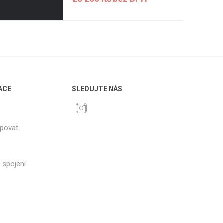
ACE
SLEDUJTE NÁS
upovat
 spojení