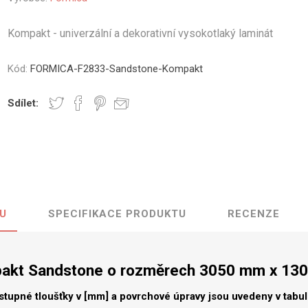
vé
Kompakt - univerzální a dekorativní vysokotlaký laminát
olné
m
Kód:
FORMICA-F2833-Sandstone-Kompakt
m
ehydu
Sdílet:
ní
y
U
SPECIFIKACE PRODUKTU
RECENZE
AMINÁTY
HPL
PŘÍRODNÍ
RECYKLOVANÉ
NEHOŘLA
Uni barvy
Recyklovaný
Třída A
textil
akt Sandstone o rozměrech 3050 mm x 13
Dřevodekory
Třída B
Recyklovaný
Fantazijní
plast
stupné tloušťky v [mm] a povrchové úpravy jsou uvedeny v tabu
dekory