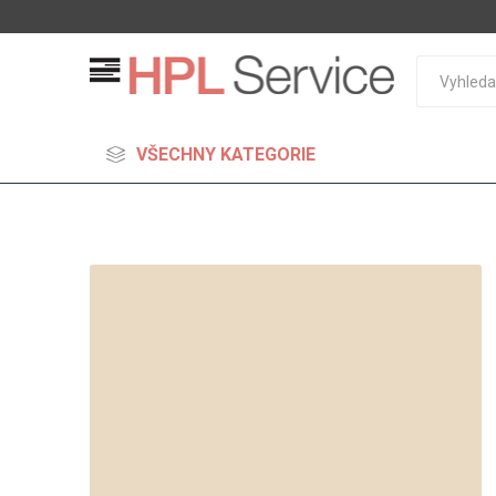
VŠECHNY KATEGORIE
MDF
Standard
Lehčené
S vysok
hustoto
Probarv