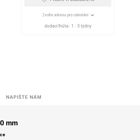
Zvolte adresu pro odeslání
dodací lhůta :
1 - 3 týdny
NAPIŠTE NÁM
VÉ
ABS
KAMENNÉ
OSTATNÍ
HRANY
DÝHY
Oleje Saicos
00 mm
Spojovací
materiál
lce