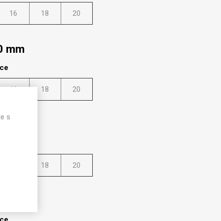
16
18
20
50 mm
lce
16
18
20
te s
50 mm
lce
16
18
20
00 mm
lce