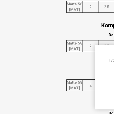
Magneti
Matte 58
2
2.5
[MAT]
Reliéfní
Bezotis
Komp
Odolné p
poškráb
Do
Matte 58
2
2.5
[MAT]
Tyt
Komp
Do
Matte 58
2
2.5
[MAT]
VÝPRO
Komp
Do