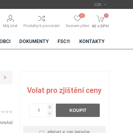
(0)
0
Můj účet
Produkty k porovnání
Seznam přání
Kč s DPH
OBCI
DOKUMENTY
FSC®
KONTAKTY
TŘÍSKOVÉ
DŘEVĚNÉ
IMITACE
DÝHY
Volat pro zjištění ceny
DESKY
BETONU
Standardní
dýhy
i
KOUPIT
Lamináty s
h
dřevěnou
dýhou
OVNÁNÍ
PŘIDAT K OBLÍBENÝM