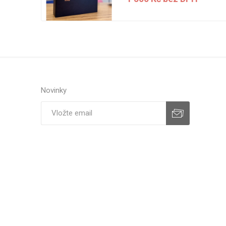
H
Novinky