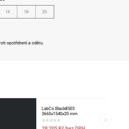
16
18
20
oti opotřebení a oděru.
LabCo Black8503
3660x1540x20 mm
28 205 Kč bez DPH