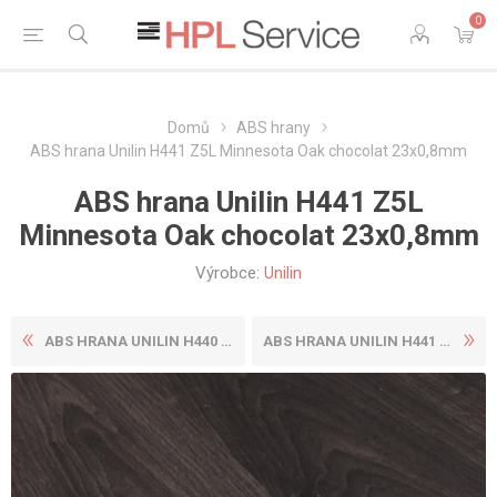
0
Domů
ABS hrany
ABS hrana Unilin H441 Z5L Minnesota Oak chocolat 23x0,8mm
ABS hrana Unilin H441 Z5L
Minnesota Oak chocolat 23x0,8mm
Výrobce:
Unilin
ABS HRANA UNILIN H440 Z5L M...
ABS HRANA UNILIN H441 Z5L M...