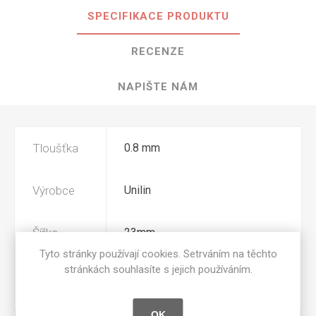
SPECIFIKACE PRODUKTU
RECENZE
NAPIŠTE NÁM
Tloušťka
0.8 mm
Výrobce
Unilin
Šířka
23mm
Tyto stránky používají cookies. Setrváním na těchto
stránkách souhlasíte s jejich používáním.
Povrchová
Z5L
úprava
OK