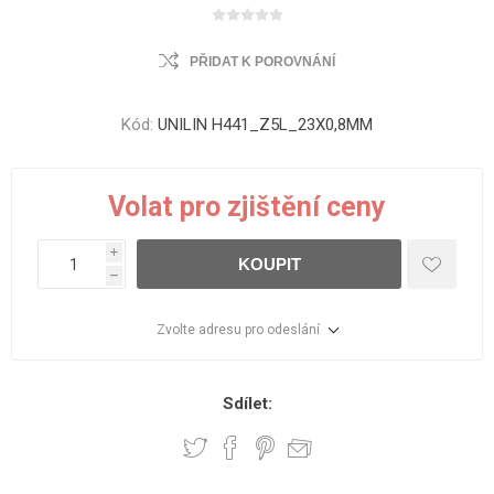
PŘIDAT K POROVNÁNÍ
Kód:
UNILIN H441_Z5L_23X0,8MM
Volat pro zjištění ceny
i
KOUPIT
h
Zvolte adresu pro odeslání
Sdílet: