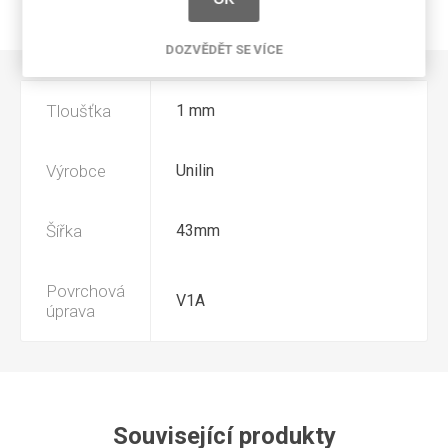
NAPIŠTE NÁM
DOZVĚDĚT SE VÍCE
Tloušťka
1 mm
Výrobce
Unilin
Šířka
43mm
Povrchová
V1A
úprava
Související produkty