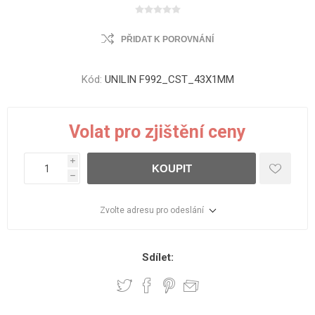
PŘIDAT K POROVNÁNÍ
Kód:
UNILIN F992_CST_43X1MM
Volat pro zjištění ceny
i
KOUPIT
h
Zvolte adresu pro odeslání
Sdílet: