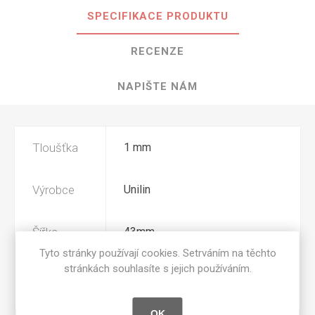
SPECIFIKACE PRODUKTU
RECENZE
NAPIŠTE NÁM
Tloušťka
1 mm
Výrobce
Unilin
Šířka
43mm
Tyto stránky používají cookies. Setrváním na těchto
stránkách souhlasíte s jejich používáním.
Povrchová
M01
úprava
OK