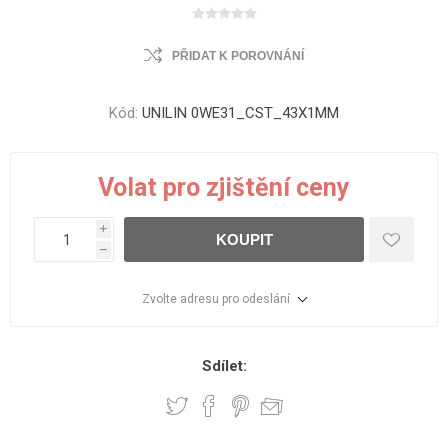
PŘIDAT K POROVNÁNÍ
Kód:
UNILIN 0WE31_CST_43X1MM
Volat pro zjištění ceny
i
KOUPIT
h
Zvolte adresu pro odeslání
Sdílet: