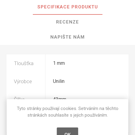
SPECIFIKACE PRODUKTU
RECENZE
NAPIŠTE NÁM
Tloušťka
1 mm
Výrobce
Unilin
Šířka
43mm
Tyto stránky používají cookies. Setrváním na těchto
stránkách souhlasíte s jejich používáním.
Povrchová
CST
úprava
OK