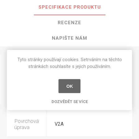
SPECIFIKACE PRODUKTU
RECENZE
NAPIŠTE NÁM
Tyto stránky používají cookies. Setrváním na těchto
Tloušťka
1 mm
stránkách souhlasíte s jejich používáním.
Výrobce
Unilin
OK
Šířka
DOZVĚDĚT SE VÍCE
23mm
Povrchová
V2A
úprava