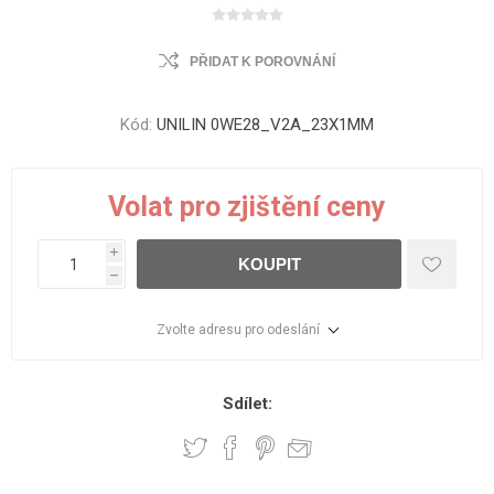
PŘIDAT K POROVNÁNÍ
Kód:
UNILIN 0WE28_V2A_23X1MM
Volat pro zjištění ceny
i
KOUPIT
h
Zvolte adresu pro odeslání
Sdílet: