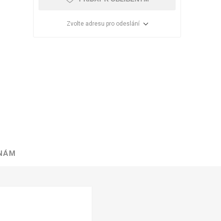
Zvolte adresu pro odeslání
 NÁM
VÉ
ABS
KAMENNÉ
OSTATNÍ
HRANY
DÝHY
Oleje Saicos
Spojovací
materiál