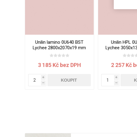
Unilin lamino 0U640 BST
Unilin HPL 0
Lychee 2800x2070x19 mm
Lychee 3050x1
3 185 Kč bez DPH
2 257 Kč 
i
i
KOUPIT
K
h
h