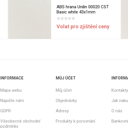
ABS hrana Unilin 00020 CST
Basic white 43x1mm
Volat pro zjištění ceny
INFORMACE
MŮJ ÚČET
INFORM
Mapa webu
Můj účet
Kontakty
Napište nám
Objednávky
Jak nak
GDPR
Adresy
O nás
Všeobecné obchodní
Produkty k porovnání
Bankovní
podmínky