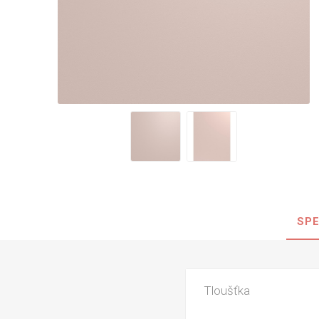
Nehořla
Vlhkuod
S nízký
obsahe
formald
K laková
MDF
kompakt
SPE
KOVOL
Měděné
Brus
Tloušťka
Zrcadlo