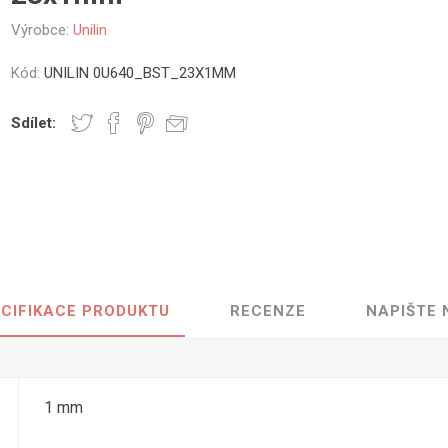
vé
Výrobce:
Unilin
olné
Kód:
UNILIN 0U640_BST_23X1MM
m
m
Sdílet:
ehydu
ní
y
CIFIKACE PRODUKTU
RECENZE
NAPIŠTE
AMINÁTY
HPL
PŘÍRODNÍ
RECYKLOVANÉ
NEHOŘLA
Uni barvy
Recyklovaný
Třída A
textil
Dřevodekory
Třída B
1 mm
Recyklovaný
Fantazijní
plast
dekory