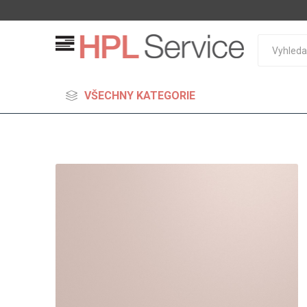
VŠECHNY KATEGORIE
MDF
Standard
Lehčené
S vysok
hustoto
Probarv