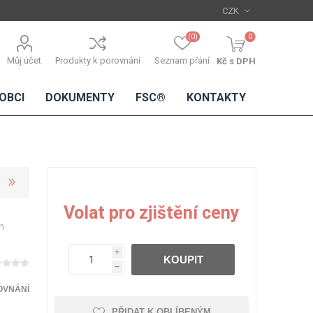
(0)
0
Můj účet
Produkty k porovnání
Seznam přání
Kč s DPH
OBCI
DOKUMENTY
FSC®
KONTAKTY
TŘÍSKOVÉ
DŘEVĚNÉ
IMITACE
DÝHY
Volat pro zjištění ceny
DESKY
BETONU
m
Standardní
dýhy
i
KOUPIT
Lamináty s
h
dřevěnou
dýhou
OVNÁNÍ
PŘIDAT K OBLÍBENÝM