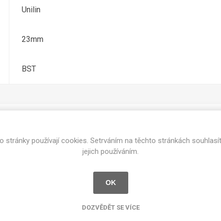
cké
Unilin
Kovolamináty
Probarvené
kové
23mm
Bezotiskové
roti
ání
Protitažné
BST
Lamináty s
ekologickou
pryskyřicí
Lamináty s
recyklovanou
kůží
o stránky používají cookies. Setrváním na těchto stránkách souhlasí
Související produkty
jejich používáním.
OK
DEJ
FSC®
DOKUMENTY
imi-beton
DOZVĚDĚT SE VÍCE