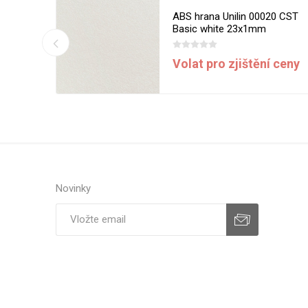
13 MST
ABS hrana Unilin 00020 CST
m
Basic white 23x1mm
í ceny
Volat pro zjištění ceny
Novinky