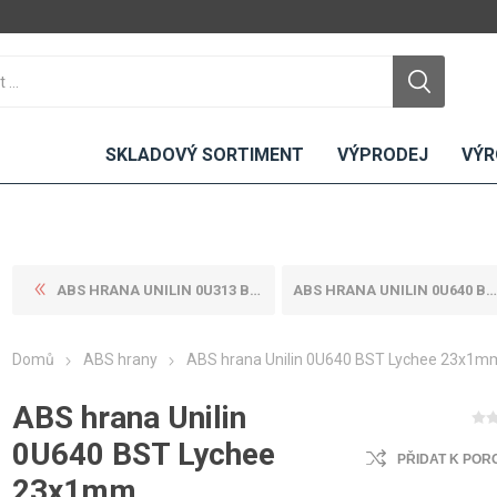
SKLADOVÝ SORTIMENT
VÝPRODEJ
VÝR
ABS HRANA UNILIN 0U313 BST ...
ABS HRANA UNILIN 0U640 BST ...
DTD
LAMINO
KOMPAKTY
CEMENTO
DESKY
Domů
ABS hrany
ABS hrana Unilin 0U640 BST Lychee 23x1m
ní
Standardní
Uni barvy
Interiérové
Nehořlavé
Dřevodekory
Exteriérové
ABS hrana Unilin
ou
Vlhkuodolné
Fantazijní
Laboratorní
0U640 BST Lychee
u
dekory
PŘIDAT K POR
MDF
23x1mm
ené
Bezotiskové
kompakt