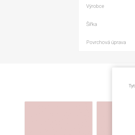
Magneti
Výrobce
Reliéfní
Bezotis
Šířka
Odolné p
poškráb
Povrchová úprava
Tyt
VÝPRO