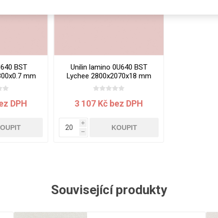
Rezign by
Planq
Valchromat
Dekodur
Arpa Fenix
U640 BST
Unilin lamino 0U640 BST
Viroc
300x0.7 mm
Lychee 2800x2070x18 mm
Pollmeier
BauBuche
bez DPH
3 107 Kč bez DPH
Oberflex
i
Thermax
OUPIT
KOUPIT
h
Unilin
Související produkty