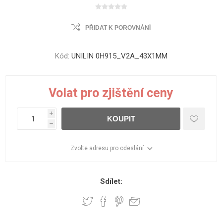
PŘIDAT K POROVNÁNÍ
Kód:
UNILIN 0H915_V2A_43X1MM
Volat pro zjištění ceny
i
KOUPIT
h
Zvolte adresu pro odeslání
Sdílet: