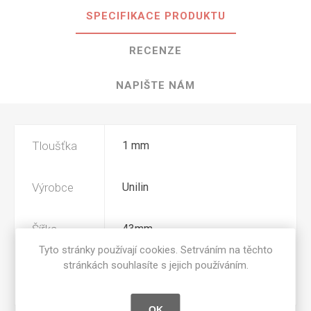
SPECIFIKACE PRODUKTU
RECENZE
NAPIŠTE NÁM
Tloušťka
1 mm
Výrobce
Unilin
Šířka
43mm
Tyto stránky používají cookies. Setrváním na těchto
stránkách souhlasíte s jejich používáním.
Povrchová
V2A
úprava
OK