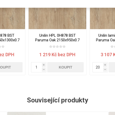
Rezign by
Planq
Valchromat
Dekodur
Arpa Fenix
H878 BST
Unilin HPL 0H878 BST
Unilin la
Viroc
50x1300x0.7
Paruma Oak 2150x950x0.7
Paruma Oa
mm
Pollmeier
BauBuche
bez DPH
1 219 Kč bez DPH
3 107 
Oberflex
i
i
Thermax
OUPIT
KOUPIT
h
h
Unilin
Související produkty