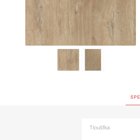
Nehořla
Vlhkuod
S nízký
obsahe
formald
K laková
MDF
kompakt
SPE
KOVOL
Měděné
Brus
Tloušťka
Zrcadlo