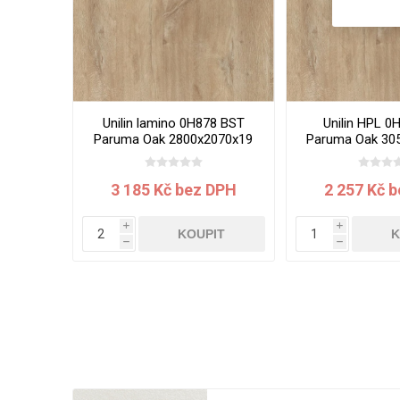
Unilin lamino 0H878 BST
Unilin HPL 0
Paruma Oak 2800x2070x19
Paruma Oak 30
mm
mm
3 185 Kč bez DPH
2 257 Kč 
i
i
KOUPIT
K
h
h