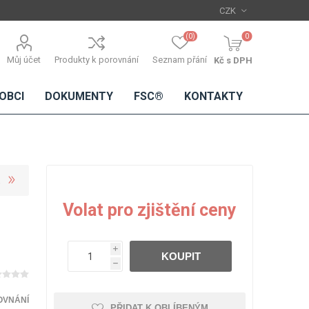
(0)
0
Můj účet
Produkty k porovnání
Seznam přání
Kč s DPH
OBCI
DOKUMENTY
FSC®
KONTAKTY
TŘÍSKOVÉ
DŘEVĚNÉ
IMITACE
DÝHY
Volat pro zjištění ceny
DESKY
BETONU
Standardní
dýhy
i
KOUPIT
Lamináty s
h
dřevěnou
dýhou
OVNÁNÍ
PŘIDAT K OBLÍBENÝM