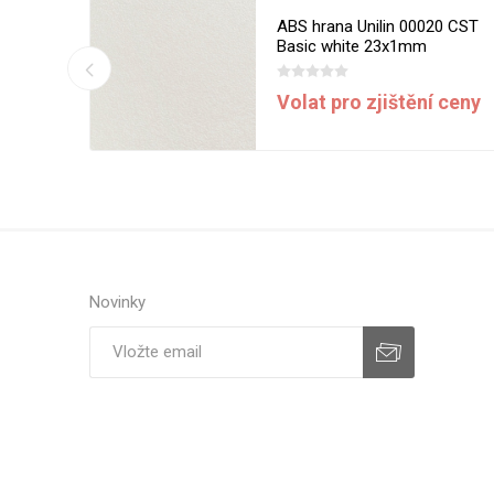
13 MST
ABS hrana Unilin 00020 CST
m
Basic white 23x1mm
í ceny
Volat pro zjištění ceny
Novinky