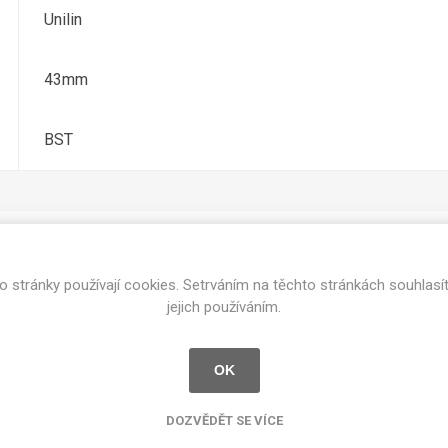
cké
Unilin
Kovolamináty
Probarvené
kové
43mm
Bezotiskové
roti
ání
Protitažné
BST
Lamináty s
ekologickou
pryskyřicí
Lamináty s
recyklovanou
kůží
o stránky používají cookies. Setrváním na těchto stránkách souhlasí
Související produkty
jejich používáním.
OK
DEJ
FSC®
DOKUMENTY
imi-beton
DOZVĚDĚT SE VÍCE