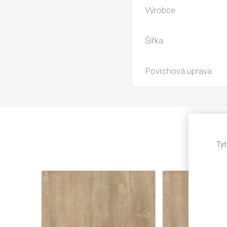
Magneti
Výrobce
Reliéfní
Bezotis
Šířka
Odolné p
poškráb
Povrchová úprava
Tyt
VÝPRO