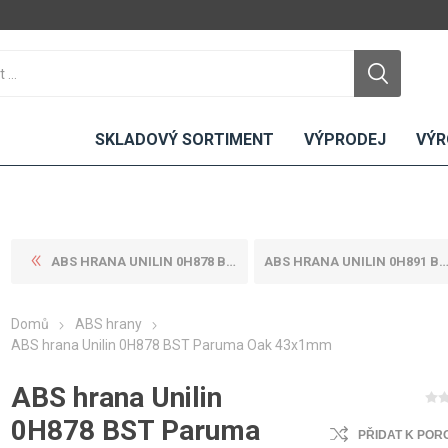
SKLADOVÝ SORTIMENT
VÝPRODEJ
VÝR
ABS HRANA UNILIN 0H878 BST ...
ABS HRANA UNILIN 0H891 BST ...
DTD
LAMINO
KOMPAKTY
CEMENTO
DESKY
Domů
ABS hrany
ní
Standardní
Uni barvy
Interiérové
ABS hrana Unilin 0H878 BST Paruma Oak 43x1mm
Nehořlavé
Dřevodekory
Exteriérové
ABS hrana Unilin
ou
Vlhkuodolné
Fantazijní
Laboratorní
u
dekory
MDF
0H878 BST Paruma
PŘIDAT K POR
ené
Bezotiskové
kompakt