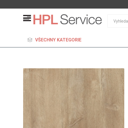
VŠECHNY KATEGORIE
MDF
Standard
Lehčené
S vysok
hustoto
Probarv