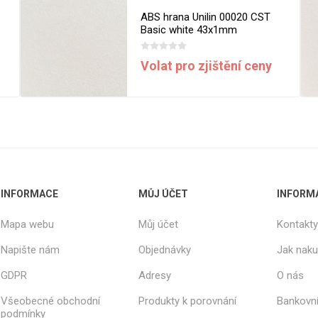
ABS hrana Unilin 00020 CST
Basic white 43x1mm
Volat pro zjištění ceny
INFORMACE
MŮJ ÚČET
INFORM
Mapa webu
Můj účet
Kontakty
Napište nám
Objednávky
Jak nak
GDPR
Adresy
O nás
Všeobecné obchodní
Produkty k porovnání
Bankovní
podmínky