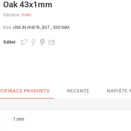
Oak 43x1mm
vé
Výrobce:
Unilin
olné
m
Kód:
UNILIN 0H878_BST_43X1MM
m
ehydu
Sdílet:
ní
y
CIFIKACE PRODUKTU
RECENZE
NAPIŠTE
AMINÁTY
HPL
PŘÍRODNÍ
RECYKLOVANÉ
NEHOŘLA
Uni barvy
Recyklovaný
Třída A
textil
Dřevodekory
Třída B
1 mm
Recyklovaný
Fantazijní
plast
dekory