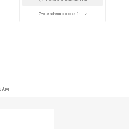
Zvolte adresu pro odeslání
 NÁM
VÉ
ABS
KAMENNÉ
OSTATNÍ
HRANY
DÝHY
Oleje Saicos
Spojovací
materiál