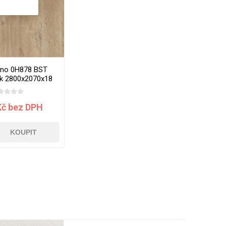
mino 0H878 BST
k 2800x2070x18
mm
Kč bez DPH
KOUPIT