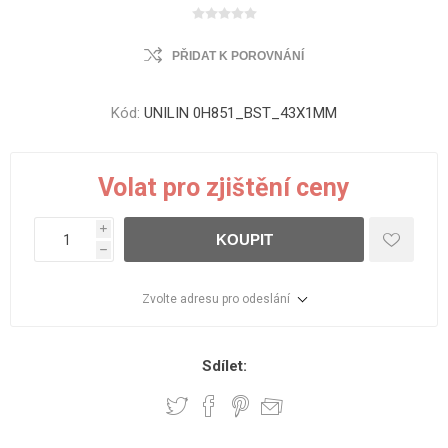
PŘIDAT K POROVNÁNÍ
Kód:
UNILIN 0H851_BST_43X1MM
Volat pro zjištění ceny
i
KOUPIT
h
Zvolte adresu pro odeslání
Sdílet: