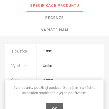
SPECIFIKACE PRODUKTU
RECENZE
NAPIŠTE NÁM
Tloušťka
1 mm
Výrobce
Unilin
Šířka
43mm
Tyto stránky používají cookies. Setrváním na těchto
stránkách souhlasíte s jejich používáním.
Povrchová
BST
úprava
OK