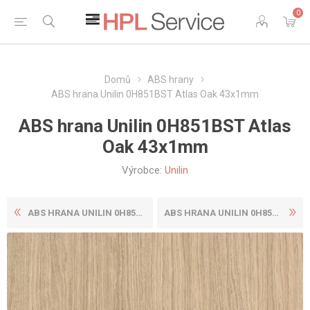
0
Domů
ABS hrany
ABS hrana Unilin 0H851BST Atlas Oak 43x1mm
ABS hrana Unilin 0H851BST Atlas
Oak 43x1mm
Výrobce:
Unilin
ABS HRANA UNILIN 0H851BST A...
ABS HRANA UNILIN 0H853 BST ...