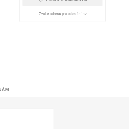
Zvolte adresu pro odeslání
 NÁM
VÉ
ABS
KAMENNÉ
OSTATNÍ
HRANY
DÝHY
Oleje Saicos
Spojovací
materiál