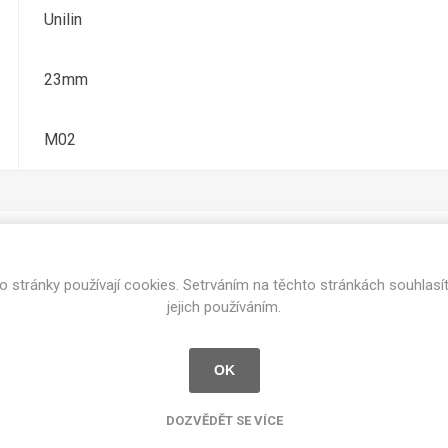
cké
Unilin
Kovolamináty
Probarvené
kové
23mm
Bezotiskové
roti
ání
Protitažné
M02
Lamináty s
ekologickou
pryskyřicí
Lamináty s
recyklovanou
kůží
o stránky používají cookies. Setrváním na těchto stránkách souhlasí
Související produkty
jejich používáním.
OK
DEJ
FSC®
DOKUMENTY
imi-beton
DOZVĚDĚT SE VÍCE