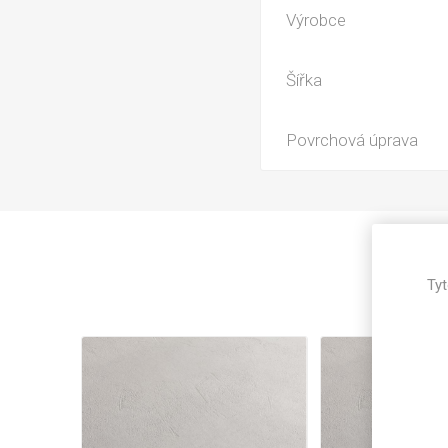
Magneti
Výrobce
Reliéfní
Bezotis
Šířka
Odolné p
poškráb
Povrchová úprava
Tyt
VÝPRO