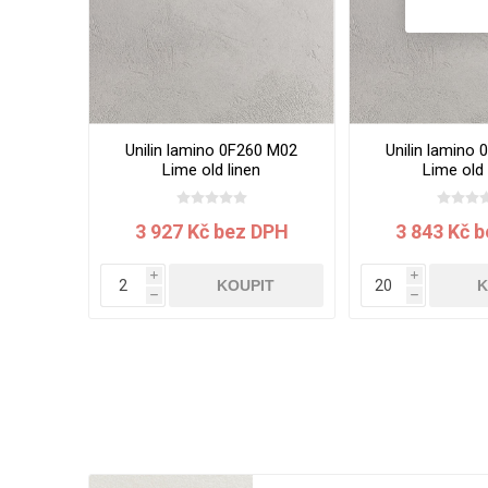
Unilin lamino 0F260 M02
Unilin lamino
Lime old linen
Lime old 
2800x2070x19 mm
2800x2070
3 927 Kč bez DPH
3 843 Kč 
i
i
KOUPIT
K
h
h