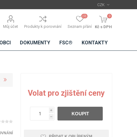
(0)
0
Můj účet
Produkty k porovnání
Seznam přání
Kč s DPH
OBCI
DOKUMENTY
FSC®
KONTAKTY
TŘÍSKOVÉ
DŘEVĚNÉ
IMITACE
DÝHY
Volat pro zjištění ceny
DESKY
BETONU
Standardní
dýhy
i
KOUPIT
Lamináty s
h
dřevěnou
dýhou
OVNÁNÍ
PŘIDAT K OBLÍBENÝM