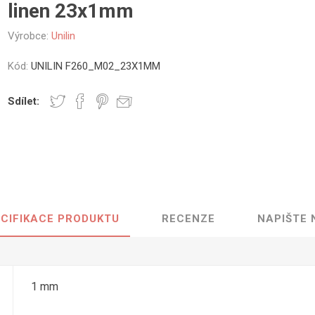
linen 23x1mm
vé
Výrobce:
Unilin
olné
m
Kód:
UNILIN F260_M02_23X1MM
m
ehydu
Sdílet:
ní
y
CIFIKACE PRODUKTU
RECENZE
NAPIŠTE
AMINÁTY
HPL
PŘÍRODNÍ
RECYKLOVANÉ
NEHOŘLA
Uni barvy
Recyklovaný
Třída A
textil
Dřevodekory
Třída B
1 mm
Recyklovaný
Fantazijní
plast
dekory