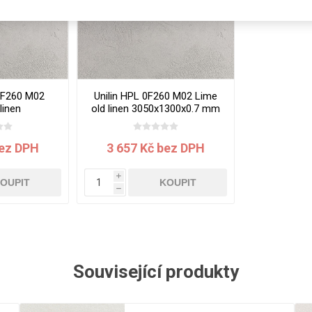
Rezign by
Planq
Valchromat
Dekodur
Arpa Fenix
 0F260 M02
Unilin HPL 0F260 M02 Lime
Viroc
linen
old linen 3050x1300x0.7 mm
x18 mm
Pollmeier
BauBuche
bez DPH
3 657 Kč bez DPH
Oberflex
i
Thermax
OUPIT
KOUPIT
h
Unilin
Související produkty