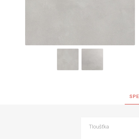
Nehořla
Vlhkuod
S nízký
obsahe
formald
K laková
MDF
kompakt
SPE
KOVOL
Měděné
Brus
Tloušťka
Zrcadlo