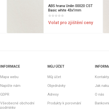
ABS hrana Unilin 00020 CST
Basic white 43x1mm
Volat pro zjištění ceny
INFORMACE
MŮJ ÚČET
INFORM
Mapa webu
Můj účet
Kontakty
Napište nám
Objednávky
Jak nak
GDPR
Adresy
O nás
Všeobecné obchodní
Produkty k porovnání
Bankovní
podmínky