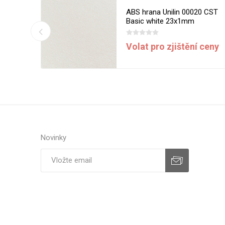
13 MST
ABS hrana Unilin 00020 CST
m
Basic white 23x1mm
í ceny
Volat pro zjištění ceny
Novinky