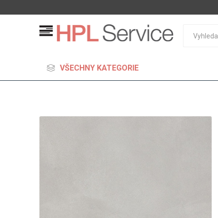
VŠECHNY KATEGORIE
MDF
Standard
Lehčené
S vysok
hustoto
Probarv