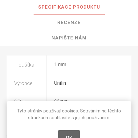
SPECIFIKACE PRODUKTU
RECENZE
NAPIŠTE NÁM
Tloušťka
1 mm
Výrobce
Unilin
Šířka
23mm
Tyto stránky používají cookies. Setrváním na těchto
stránkách souhlasíte s jejich používáním.
Povrchová
M02
úprava
OK