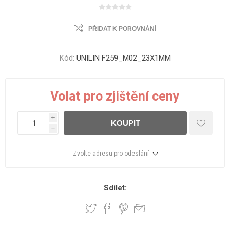
PŘIDAT K POROVNÁNÍ
Kód:
UNILIN F259_M02_23X1MM
Volat pro zjištění ceny
i
KOUPIT
h
Zvolte adresu pro odeslání
Sdílet: