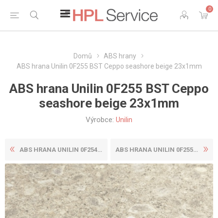
0
Domů
ABS hrany
ABS hrana Unilin 0F255 BST Ceppo seashore beige 23x1mm
ABS hrana Unilin 0F255 BST Ceppo
seashore beige 23x1mm
Výrobce:
Unilin
ABS HRANA UNILIN 0F254 BST ...
ABS HRANA UNILIN 0F255 BST ...