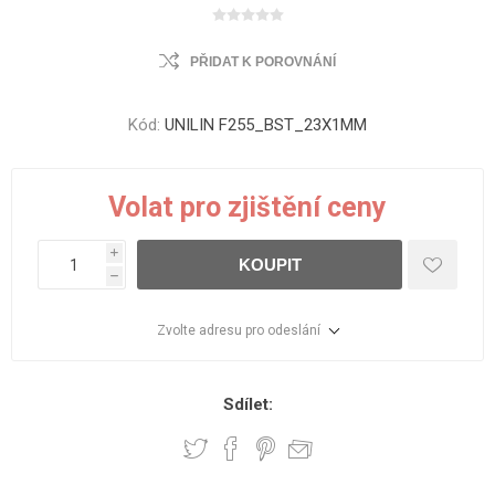
PŘIDAT K POROVNÁNÍ
Kód:
UNILIN F255_BST_23X1MM
Volat pro zjištění ceny
i
KOUPIT
h
Zvolte adresu pro odeslání
Sdílet: