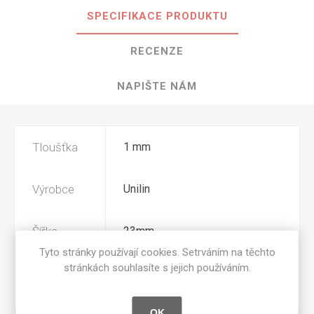
SPECIFIKACE PRODUKTU
RECENZE
NAPIŠTE NÁM
Tloušťka
1 mm
Výrobce
Unilin
Šířka
23mm
Tyto stránky používají cookies. Setrváním na těchto
stránkách souhlasíte s jejich používáním.
Povrchová
BST
úprava
OK