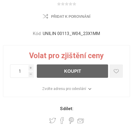
PŘIDAT K POROVNÁNÍ
Kód:
UNILIN 00113_W04_23X1MM
Volat pro zjištění ceny
i
KOUPIT
h
Zvolte adresu pro odeslání
Sdílet: