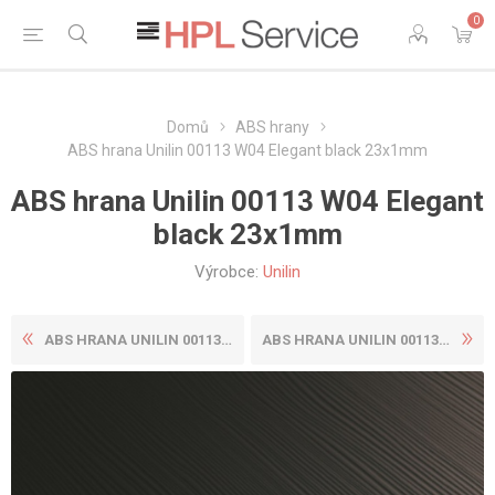
0
Domů
ABS hrany
ABS hrana Unilin 00113 W04 Elegant black 23x1mm
ABS hrana Unilin 00113 W04 Elegant
black 23x1mm
Výrobce:
Unilin
ABS HRANA UNILIN 00113 W03 ...
ABS HRANA UNILIN 00113 W04 ...