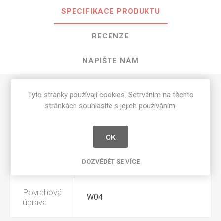
SPECIFIKACE PRODUKTU
RECENZE
NAPIŠTE NÁM
Tyto stránky používají cookies. Setrváním na těchto
Tloušťka
1 mm
stránkách souhlasíte s jejich používáním.
Výrobce
Unilin
OK
Šířka
DOZVĚDĚT SE VÍCE
23mm
Povrchová
W04
úprava