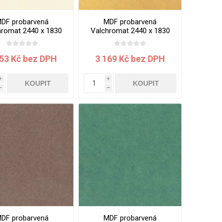
DF probarvená
MDF probarvená
hromat 2440 x 1830
Valchromat 2440 x 1830
8 mm White Pearl
x 8 mm Yellow
753 Kč bez DPH
3 169 Kč bez DPH
i
i
KOUPIT
KOUPIT
h
h
DF probarvená
MDF probarvená