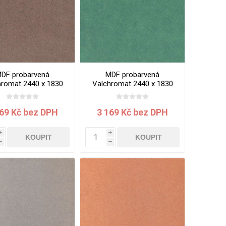
DF probarvená
MDF probarvená
hromat 2440 x 1830
Valchromat 2440 x 1830
m Chocolate Brown
x 8 mm Green Mint
169 Kč bez DPH
3 169 Kč bez DPH
i
i
KOUPIT
KOUPIT
h
h
VÉ
ABS
KAMENNÉ
OSTATNÍ
HRANY
DÝHY
Oleje Saicos
Spojovací
materiál