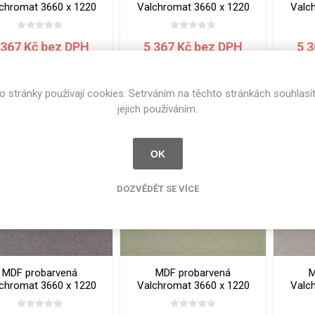
chromat 3660 x 1220
Valchromat 3660 x 1220
Valc
x 19 mm Black
x 19 mm Blue
x 
 367 Kč bez DPH
5 367 Kč bez DPH
5 
i
i
KOUPIT
KOUPIT
h
h
o stránky používají cookies. Setrváním na těchto stránkách souhlasí
jejich používáním.
OK
DOZVĚDĚT SE VÍCE
MDF probarvená
MDF probarvená
M
chromat 3660 x 1220
Valchromat 3660 x 1220
Valc
x 19 mm Grey
x 19 mm Khaki
x 