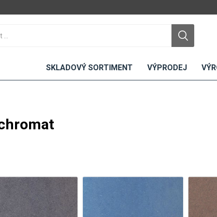
SKLADOVÝ SORTIMENT
VÝPRODEJ
VÝR
chromat
DTD
LAMINO
KOMPAKTY
CEMENTO
DESKY
ní
Standardní
Uni barvy
Interiérové
Nehořlavé
Dřevodekory
Exteriérové
ou
Vlhkuodolné
Fantazijní
Laboratorní
u
dekory
MDF
ené
Bezotiskové
kompakt