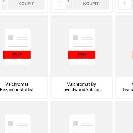
i
i
KOUPIT
KOUPIT
h
h
Valchromat
Valchromat By
Bezpečnostní list
Investwood katalog
Inve