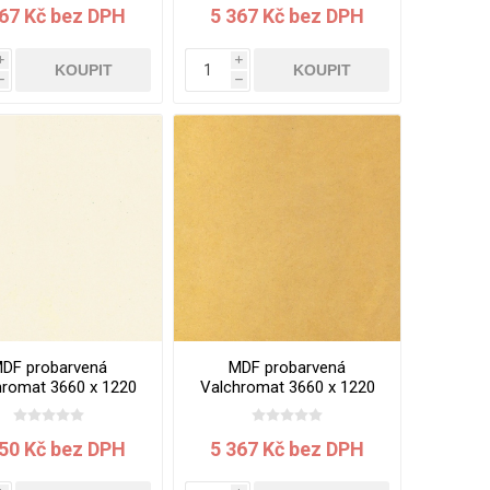
367 Kč bez DPH
5 367 Kč bez DPH
i
i
KOUPIT
KOUPIT
h
h
DF probarvená
MDF probarvená
hromat 3660 x 1220
Valchromat 3660 x 1220
9 mm White Pearl
x 19 mm Yellow
050 Kč bez DPH
5 367 Kč bez DPH