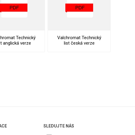
chromat Technický
Valchromat Technický
st anglická verze
list česká verze
ACE
SLEDUJTE NÁS