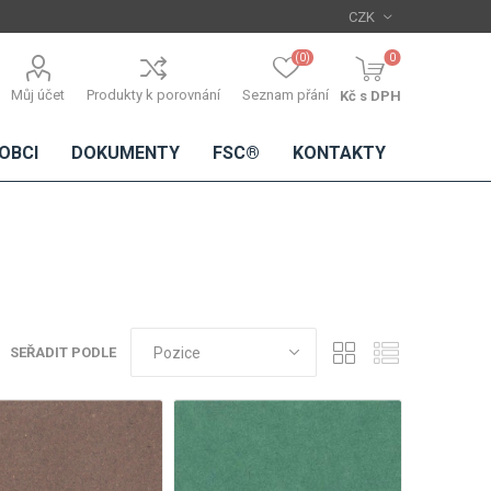
(0)
0
Můj účet
Produkty k porovnání
Seznam přání
Kč s DPH
OBCI
DOKUMENTY
FSC®
KONTAKTY
TŘÍSKOVÉ
DŘEVĚNÉ
IMITACE
DÝHY
DESKY
BETONU
SEŘADIT PODLE
Standardní
dýhy
Lamináty s
dřevěnou
dýhou