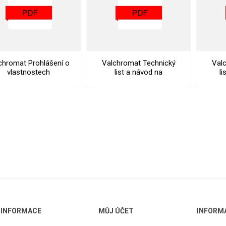
chromat Prohlášení o
Valchromat Technický
Val
vlastnostech
list a návod na
li
zpracování
INFORMACE
MŮJ ÚČET
INFORM