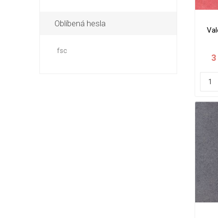
Oblíbená hesla
Val
fsc
3