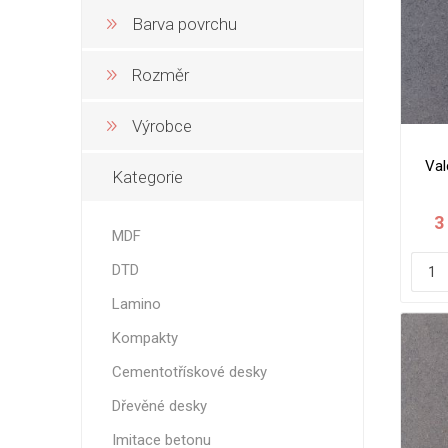
Barva povrchu
Nehořla
Vlhkuod
Rozměr
S nízký
obsahe
formald
Výrobce
K laková
Val
Kategorie
MDF
kompakt
3
MDF
DTD
Lamino
KOVOL
Kompakty
Měděné
Cementotřískové desky
Brus
Dřevěné desky
Zrcadlo
Imitace betonu