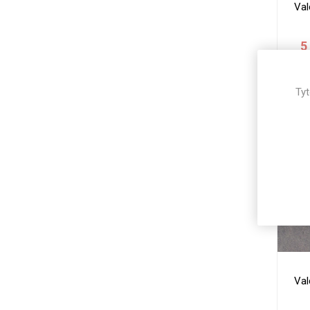
Val
5
Tyt
Val