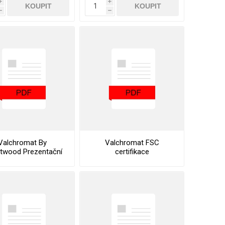
i
i
KOUPIT
KOUPIT
h
h
Valchromat By
Valchromat FSC
stwood Prezentační
certifikace
list