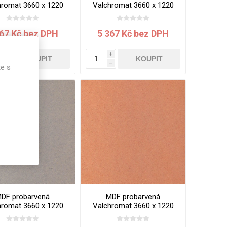
hromat 3660 x 1220
Valchromat 3660 x 1220
19 mm Chocolate
x 19 mm Green Mint
Brown
367 Kč bez DPH
5 367 Kč bez DPH
i
i
KOUPIT
KOUPIT
h
h
te s
DF probarvená
MDF probarvená
hromat 3660 x 1220
Valchromat 3660 x 1220
19 mm Light Grey
x 19 mm Orange