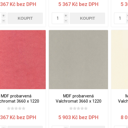
 367 Kč bez DPH
5 367 Kč bez DPH
5 
i
i
KOUPIT
KOUPIT
h
h
MDF probarvená
MDF probarvená
M
chromat 3660 x 1220
Valchromat 3660 x 1220
Valc
x 19 mm Red
x 19 mm White Grey
x 1
 367 Kč bez DPH
5 903 Kč bez DPH
8 