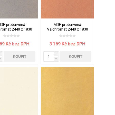
DF probarvená
MDF probarvená
hromat 2440 x 1830
Valchromat 2440 x 1830
8 mm Light Grey
x 8 mm Orange
169 Kč bez DPH
3 169 Kč bez DPH
i
i
KOUPIT
KOUPIT
h
h