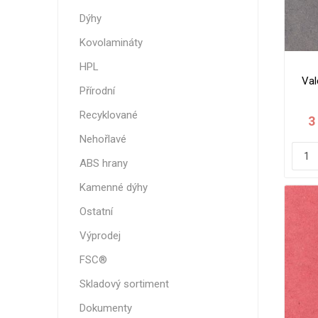
Magneti
Dýhy
Reliéfní
Kovolamináty
Bezotis
HPL
Odolné p
Val
poškráb
Přírodní
Recyklované
3
Nehořlavé
ABS hrany
Kamenné dýhy
Ostatní
Výprodej
FSC®
VÝPRO
Skladový sortiment
Dokumenty