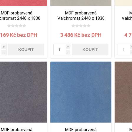
Rezign by
Planq
MDF probarvená
MDF probarvená
M
Valchromat
chromat 2440 x 1830
Valchromat 2440 x 1830
Valc
x 8 mm Red
x 8 mm White Grey
x 
Dekodur
Arpa Fenix
 169 Kč bez DPH
3 486 Kč bez DPH
4 
Viroc
i
i
KOUPIT
KOUPIT
Pollmeier
h
h
BauBuche
Oberflex
Thermax
Unilin
MDF probarvená
MDF probarvená
M