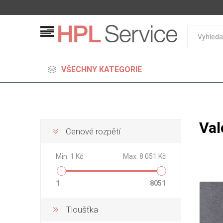
VŠECHNY KATEGORIE
Val
Cenové rozpětí
MDF
Min:
1 Kč
Max:
8 051 Kč
Standard
Lehčené
1
8051
S vysok
hustoto
Tloušťka
Probarv