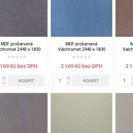
vé
olné
m
m
ehydu
MDF probarvená
MDF probarvená
M
ní
chromat 2440 x 1830
Valchromat 2440 x 1830
Valc
x 8 mm Black
x 8 mm Blue
x 8 m
y
 169 Kč bez DPH
3 169 Kč bez DPH
3 
i
i
KOUPIT
KOUPIT
h
h
AMINÁTY
HPL
PŘÍRODNÍ
RECYKLOVANÉ
NEHOŘLA
Uni barvy
Recyklovaný
Třída A
textil
Dřevodekory
Třída B
Recyklovaný
Fantazijní
plast
dekory