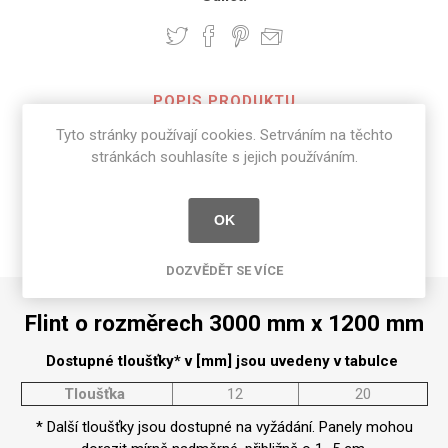
POPIS PRODUKTU
Tyto stránky používají cookies. Setrváním na těchto
SPECIFIKACE PRODUKTU
stránkách souhlasíte s jejich používáním.
RECENZE
OK
NAPIŠTE NÁM
DOZVĚDĚT SE VÍCE
Flint o rozměrech 3000 mm x 1200 mm
Dostupné tloušťky* v [mm] jsou uvedeny v tabulce
Tloušťka
12
20
* Další tloušťky jsou dostupné na vyžádání. Panely mohou