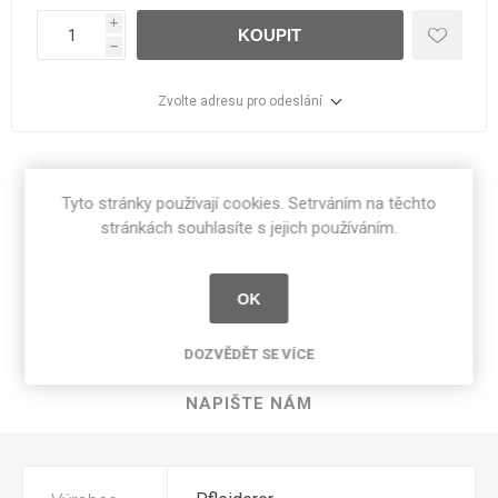
i
KOUPIT
h
Zvolte adresu pro odeslání
Sdílet:
Tyto stránky používají cookies. Setrváním na těchto
stránkách souhlasíte s jejich používáním.
SPECIFIKACE PRODUKTU
OK
RECENZE
DOZVĚDĚT SE VÍCE
NAPIŠTE NÁM