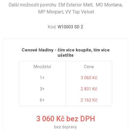
Další možnosti povrchu: EM Exterior Matt, MO Montana,
MP Miniperl, VV Top Velvet
Kód:
W10003 SD 2
Cenové hladiny - čím více koupíte, tím více
ušetříte
Množství
Cena
1+
3 060 Kč
3+
2 831 Kč
6+
2 162 Kč
3 060 Kč bez DPH
bez
dopravy