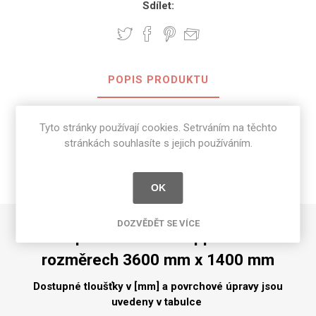
Sdílet:
POPIS PRODUKTU
SPECIFIKACE PRODUKTU
Tyto stránky používají cookies. Setrváním na těchto
stránkách souhlasíte s jejich používáním.
RECENZE
NAPIŠTE NÁM
OK
DOZVĚDĚT SE VÍCE
Kompakt Marbled Cappuccino o
rozměrech 3600 mm x 1400 mm
Dostupné tloušťky v [mm] a povrchové úpravy jsou
uvedeny v tabulce