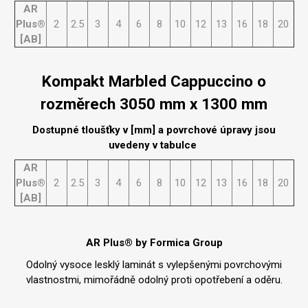
AR
Plus®
2
2.5
3
4
6
8
10
12
13
16
18
20
[AB]
Kompakt Marbled Cappuccino o
rozměrech 3050 mm x 1300 mm
Dostupné tloušťky v [mm] a povrchové úpravy jsou
uvedeny v tabulce
AR
Plus®
2
2.5
3
4
6
8
10
12
13
16
18
20
[AB]
AR Plus® by Formica Group
Odolný vysoce lesklý laminát s vylepšenými povrchovými
vlastnostmi, mimořádně odolný proti opotřebení a oděru.