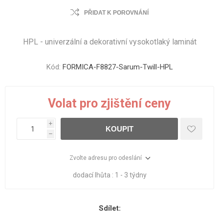
PŘIDAT K POROVNÁNÍ
HPL - univerzální a dekorativní vysokotlaký laminát
Kód:
FORMICA-F8827-Sarum-Twill-HPL
Volat pro zjištění ceny
i
KOUPIT
h
Zvolte adresu pro odeslání
dodací lhůta :
1 - 3 týdny
Sdílet: