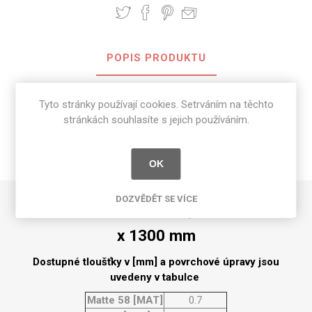
POPIS PRODUKTU
SPECIFIKACE PRODUKTU
Tyto stránky používají cookies. Setrváním na těchto
stránkách souhlasíte s jejich používáním.
RECENZE
NAPIŠTE NÁM
OK
DOZVĚDĚT SE VÍCE
HPL Sarum Twill o rozměrech 3050 mm
x 1300 mm
Dostupné tloušťky v [mm] a povrchové úpravy jsou
uvedeny v tabulce
Matte 58 [MAT]
0.7