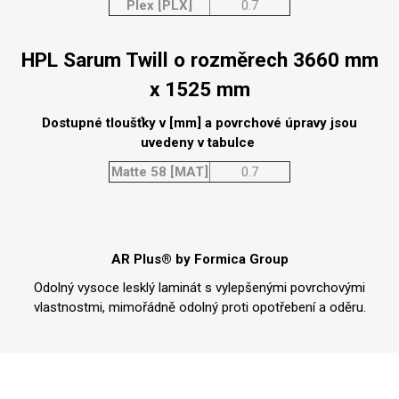
Plex [PLX]
0.7
HPL Sarum Twill o rozměrech 3660 mm
x 1525 mm
Dostupné tloušťky v [mm] a povrchové úpravy jsou
uvedeny v tabulce
Matte 58 [MAT]
0.7
AR Plus® by Formica Group
Odolný vysoce lesklý laminát s vylepšenými povrchovými
vlastnostmi, mimořádně odolný proti opotřebení a oděru.