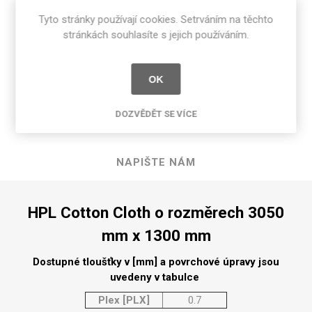
Tyto stránky používají cookies. Setrváním na těchto
stránkách souhlasíte s jejich používáním.
POPIS PRODUKTU
OK
SPECIFIKACE PRODUKTU
DOZVĚDĚT SE VÍCE
RECENZE
NAPIŠTE NÁM
HPL Cotton Cloth o rozměrech 3050
mm x 1300 mm
Dostupné tloušťky v [mm] a povrchové úpravy jsou
uvedeny v tabulce
Plex [PLX]
0.7