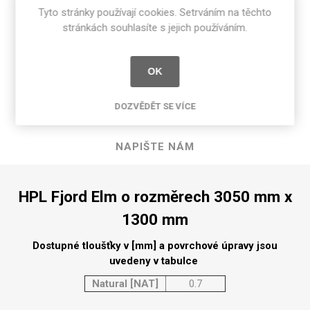
Tyto stránky používají cookies. Setrváním na těchto
stránkách souhlasíte s jejich používáním.
POPIS PRODUKTU
OK
SPECIFIKACE PRODUKTU
DOZVĚDĚT SE VÍCE
RECENZE
NAPIŠTE NÁM
HPL Fjord Elm o rozměrech 3050 mm x
1300 mm
Dostupné tloušťky v [mm] a povrchové úpravy jsou
uvedeny v tabulce
Natural [NAT]
0.7