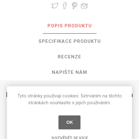
POPIS PRODUKTU
SPECIFIKACE PRODUKTU
RECENZE
NAPIŠTE NÁM
HPL Blond Cedar o rozměrech 3050 mm
Tyto stránky používají cookies. Setrváním na těchto
stránkách souhlasíte s jejich používáním.
x 1300 mm
Dostupné tloušťky v [mm] a povrchové úpravy jsou
OK
uvedeny v tabulce
Matte 58 [MAT]
0.7
DOZVĚDĚT SE VÍCE