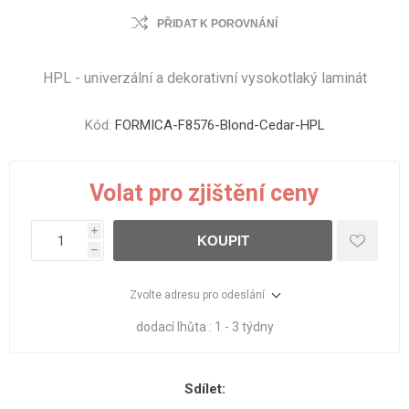
PŘIDAT K POROVNÁNÍ
HPL - univerzální a dekorativní vysokotlaký laminát
Kód:
FORMICA-F8576-Blond-Cedar-HPL
Volat pro zjištění ceny
i
KOUPIT
h
Zvolte adresu pro odeslání
dodací lhůta :
1 - 3 týdny
Sdílet: