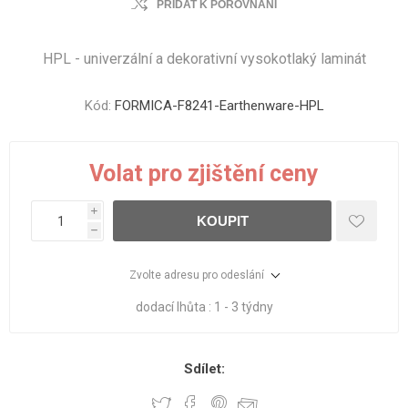
PŘIDAT K POROVNÁNÍ
HPL - univerzální a dekorativní vysokotlaký laminát
Kód:
FORMICA-F8241-Earthenware-HPL
Volat pro zjištění ceny
i
KOUPIT
h
Zvolte adresu pro odeslání
dodací lhůta :
1 - 3 týdny
Sdílet: