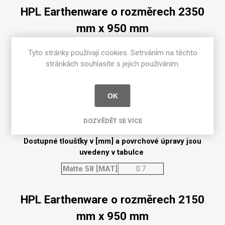
HPL Earthenware o rozměrech 2350
mm x 950 mm
Dostupné tloušťky v [mm] a povrchové úpravy jsou
Tyto stránky používají cookies. Setrváním na těchto
uvedeny v tabulce
stránkách souhlasíte s jejich používáním.
Matte 58 [MAT]
0.7
OK
HPL Earthenware o rozměrech 2350
mm x 1300 mm
DOZVĚDĚT SE VÍCE
Dostupné tloušťky v [mm] a povrchové úpravy jsou
uvedeny v tabulce
Matte 58 [MAT]
0.7
HPL Earthenware o rozměrech 2150
mm x 950 mm