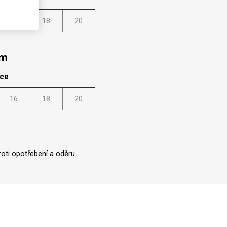
16
18
20
mm
lce
16
18
20
oti opotřebení a oděru.