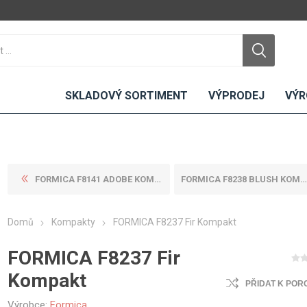
SKLADOVÝ SORTIMENT
VÝPRODEJ
VÝR
FORMICA F8141 ADOBE KOMPAKT
FORMICA F8238 BLUSH KOMPAKT
DTD
LAMINO
KOMPAKTY
CEMENTO
DESKY
Domů
Kompakty
FORMICA F8237 Fir Kompakt
ní
Standardní
Uni barvy
Interiérové
Nehořlavé
Dřevodekory
Exteriérové
FORMICA F8237 Fir
ou
Vlhkuodolné
Fantazijní
Laboratorní
Kompakt
u
dekory
PŘIDAT K POR
MDF
ené
Bezotiskové
kompakt
Výrobce:
Formica