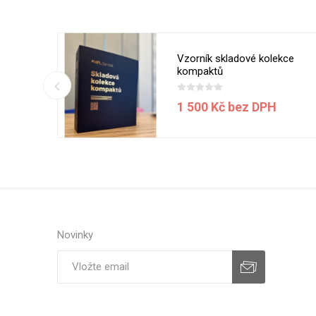
 5050 MT
Vzorník skladové kolekce
ílá
kompaktů
1 500 Kč bez DPH
H
Novinky