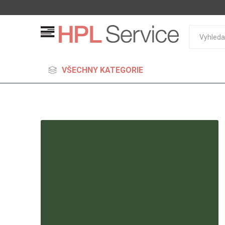
VŠECHNY KATEGORIE
MDF
Standard
Lehčené
S vysok
hustoto
Probarv