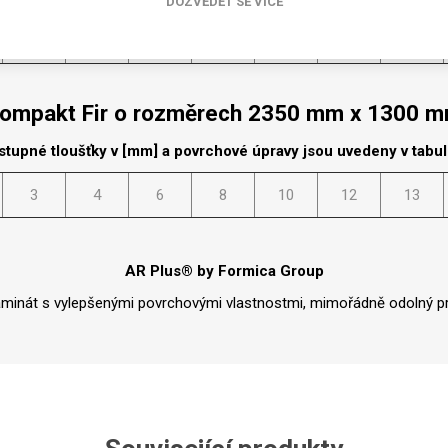
Rezign by
DOZVĚDĚT SE VÍCE
Planq
3
4
6
8
10
12
13
Valchromat
Dekodur
ompakt Fir o rozměrech 2350 mm x 1300 
Arpa Fenix
Viroc
stupné tloušťky v [mm] a povrchové úpravy jsou uvedeny v tabu
Pollmeier
3
4
6
8
10
12
13
BauBuche
Oberflex
Thermax
AR Plus® by Formica Group
Unilin
aminát s vylepšenými povrchovými vlastnostmi, mimořádně odolný pr