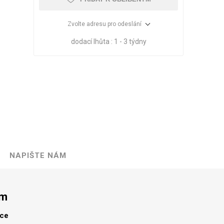
Zvolte adresu pro odeslání
dodací lhůta :
1 - 3 týdny
NAPIŠTE NÁM
VÉ
ABS
KAMENNÉ
OSTATNÍ
HRANY
DÝHY
Oleje Saicos
mm
Spojovací
materiál
lce