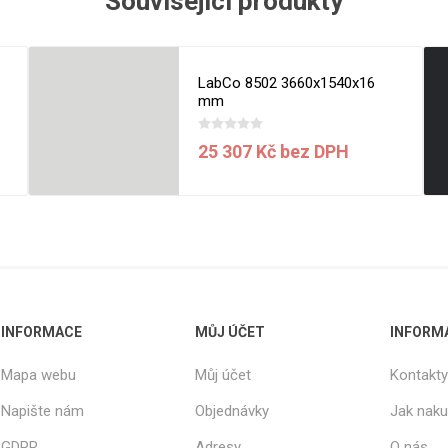
Související produkty
LabCo 8502 3660x1540x16
mm
25 307 Kč bez DPH
INFORMACE
MŮJ ÚČET
INFORM
Mapa webu
Můj účet
Kontakty
Napište nám
Objednávky
Jak nak
GDPR
Adresy
O nás