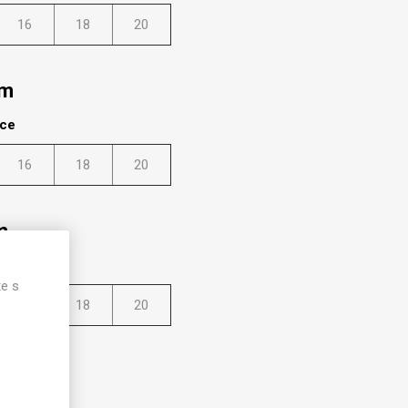
16
18
20
mm
lce
16
18
20
m
lce
te s
16
18
20
m
lce