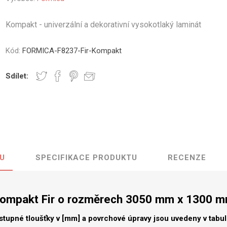
vé
Kompakt - univerzální a dekorativní vysokotlaký laminát
olné
m
Kód:
FORMICA-F8237-Fir-Kompakt
m
ehydu
Sdílet:
ní
y
U
SPECIFIKACE PRODUKTU
RECENZE
AMINÁTY
HPL
PŘÍRODNÍ
RECYKLOVANÉ
NEHOŘLA
Uni barvy
Recyklovaný
Třída A
textil
ompakt Fir o rozměrech 3050 mm x 1300 
Dřevodekory
Třída B
Recyklovaný
Fantazijní
plast
stupné tloušťky v [mm] a povrchové úpravy jsou uvedeny v tabu
dekory