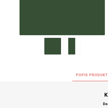
Nehořla
Vlhkuod
S nízký
obsahe
formald
K laková
MDF
kompakt
POPIS PRODUKT
KOVOL
Měděné
K
Brus
Zrcadlo
Do