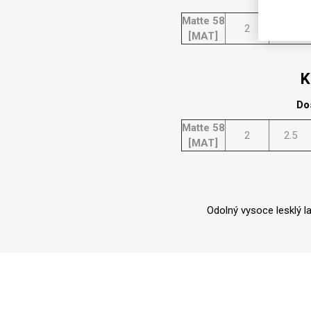
Matte 58
2
2.5
[MAT]
K
Do
Matte 58
2
2.5
[MAT]
Odolný vysoce lesklý l