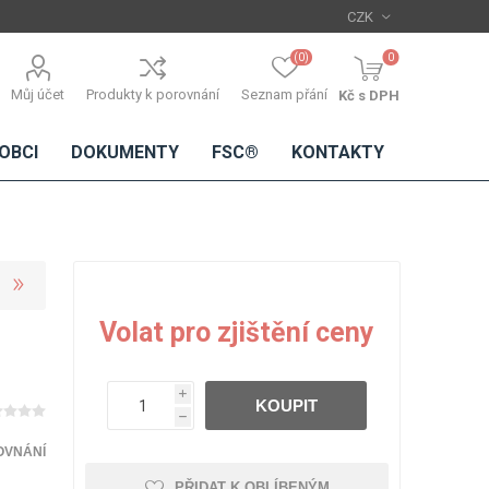
(0)
0
Můj účet
Produkty k porovnání
Seznam přání
Kč s DPH
OBCI
DOKUMENTY
FSC®
KONTAKTY
TŘÍSKOVÉ
DŘEVĚNÉ
IMITACE
DÝHY
Volat pro zjištění ceny
DESKY
BETONU
Standardní
dýhy
i
KOUPIT
Lamináty s
h
dřevěnou
dýhou
OVNÁNÍ
PŘIDAT K OBLÍBENÝM