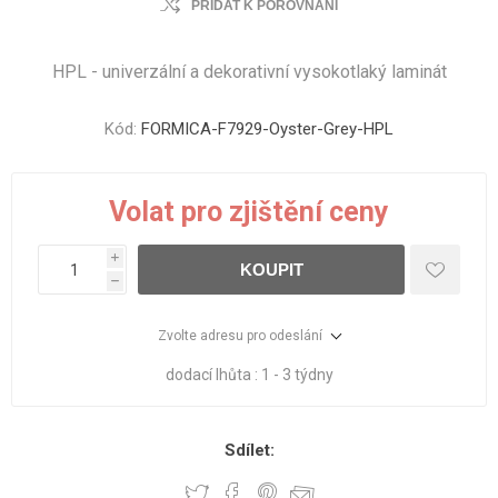
PŘIDAT K POROVNÁNÍ
HPL - univerzální a dekorativní vysokotlaký laminát
Kód:
FORMICA-F7929-Oyster-Grey-HPL
Volat pro zjištění ceny
i
KOUPIT
h
Zvolte adresu pro odeslání
dodací lhůta :
1 - 3 týdny
Sdílet: