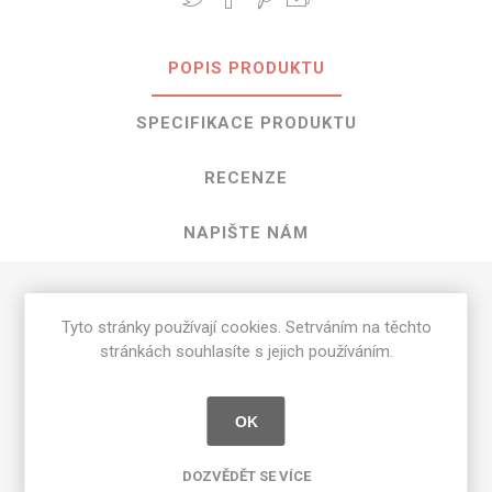
POPIS PRODUKTU
SPECIFIKACE PRODUKTU
RECENZE
NAPIŠTE NÁM
HPL Oyster Grey o rozměrech 3050 mm
Tyto stránky používají cookies. Setrváním na těchto
x 1300 mm
stránkách souhlasíte s jejich používáním.
Dostupné tloušťky v [mm] a povrchové úpravy jsou
uvedeny v tabulce
OK
Matte 58 [MAT]
0.7
DOZVĚDĚT SE VÍCE