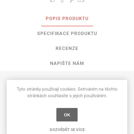
POPIS PRODUKTU
SPECIFIKACE PRODUKTU
RECENZE
NAPIŠTE NÁM
HPL Bio-Oak o rozměrech 3050 mm x
Tyto stránky používají cookies. Setrváním na těchto
1300 mm
stránkách souhlasíte s jejich používáním.
Dostupné tloušťky v [mm] a povrchové úpravy jsou
uvedeny v tabulce
OK
Matte 58 [MAT]
0.7
DOZVĚDĚT SE VÍCE