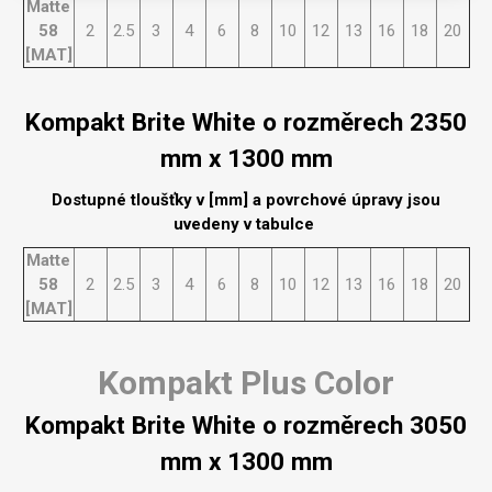
Matte
58
2
2.5
3
4
6
8
10
12
13
16
18
20
[MAT]
Kompakt Brite White o rozměrech 2350
mm x 1300 mm
Dostupné tloušťky v [mm] a povrchové úpravy jsou
uvedeny v tabulce
Matte
58
2
2.5
3
4
6
8
10
12
13
16
18
20
[MAT]
Kompakt Plus Color
Kompakt Brite White o rozměrech 3050
mm x 1300 mm