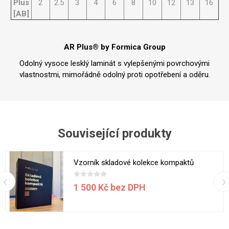
Plus
2
2.5
3
4
6
8
10
12
13
16
[AB]
AR Plus® by Formica Group
Odolný vysoce lesklý laminát s vylepšenými povrchovými
vlastnostmi, mimořádně odolný proti opotřebení a oděru.
Související produkty
Vzorník skladové kolekce kompaktů
1 500 Kč bez DPH