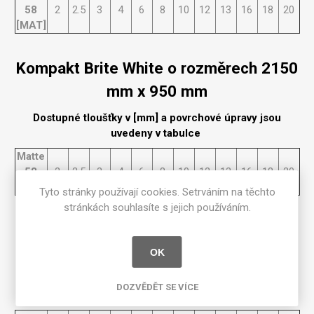
58
2
2.5
3
4
6
8
10
12
13
16
18
20
[MAT]
Kompakt Brite White o rozměrech 2150
mm x 950 mm
Dostupné tloušťky v [mm] a povrchové úpravy jsou
uvedeny v tabulce
Matte
58
2
2.5
3
4
6
8
10
12
13
16
18
20
[MAT]
Tyto stránky používají cookies. Setrváním na těchto
stránkách souhlasíte s jejich používáním.
Kompakt Brite White o rozměrech 2350
mm x 950 mm
OK
Dostupné tloušťky v [mm] a povrchové úpravy jsou
DOZVĚDĚT SE VÍCE
uvedeny v tabulce