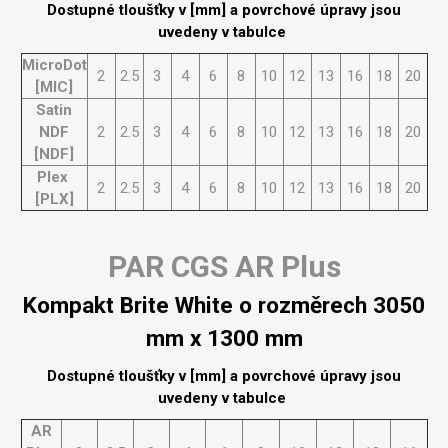
Dostupné tloušťky v [mm] a povrchové úpravy jsou
uvedeny v tabulce
MicroDot
2
2.5
3
4
6
8
10
12
13
16
18
20
[MIC]
Satin
NDF
2
2.5
3
4
6
8
10
12
13
16
18
20
[NDF]
Plex
2
2.5
3
4
6
8
10
12
13
16
18
20
[PLX]
PAR CGS AR Plus
Kompakt Brite White o rozměrech 3050
mm x 1300 mm
Dostupné tloušťky v [mm] a povrchové úpravy jsou
uvedeny v tabulce
AR