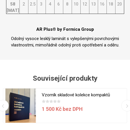
58
2
2.5
3
4
6
8
10
12
13
16
18
20
[MAT]
AR Plus® by Formica Group
Odolný vysoce lesklý laminát s vylepšenými povrchovými
vlastnostmi, mimořádně odolný proti opotřebení a oděru.
Související produkty
Vzorník skladové kolekce kompaktů
1 500 Kč bez DPH