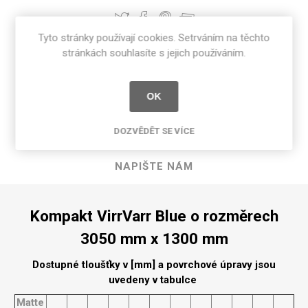
Tyto stránky používají cookies. Setrváním na těchto
stránkách souhlasíte s jejich používáním.
POPIS PRODUKTU
OK
SPECIFIKACE PRODUKTU
DOZVĚDĚT SE VÍCE
RECENZE
NAPIŠTE NÁM
Kompakt VirrVarr Blue o rozměrech
3050 mm x 1300 mm
Dostupné tloušťky v [mm] a povrchové úpravy jsou
uvedeny v tabulce
Matte