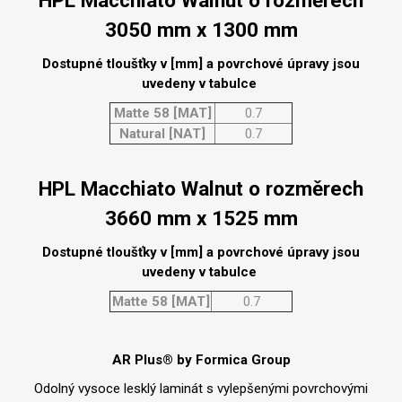
HPL Macchiato Walnut o rozměrech
3050 mm x 1300 mm
Dostupné tloušťky v [mm] a povrchové úpravy jsou
uvedeny v tabulce
Matte 58 [MAT]
0.7
Natural [NAT]
0.7
HPL Macchiato Walnut o rozměrech
3660 mm x 1525 mm
Dostupné tloušťky v [mm] a povrchové úpravy jsou
uvedeny v tabulce
Matte 58 [MAT]
0.7
AR Plus® by Formica Group
Odolný vysoce lesklý laminát s vylepšenými povrchovými