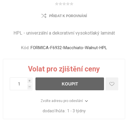
PŘIDAT K POROVNÁNÍ
HPL - univerzální a dekorativní vysokotlaký laminát
Kód:
FORMICA-F6932-Macchiato-Walnut-HPL
Volat pro zjištění ceny
i
KOUPIT
h
Zvolte adresu pro odeslání
dodací lhůta :
1 - 3 týdny