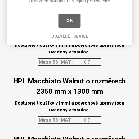
stránkách souhlasíte s jejich používáním.
Matte 58 [MAT]
0.7
OK
HPL Macchiato Walnut o rozměrech
2350 mm x 950 mm
DOZVĚDĚT SE VÍCE
Dostupné tloušťky v [mm] a povrchové úpravy jsou
uvedeny v tabulce
Matte 58 [MAT]
0.7
HPL Macchiato Walnut o rozměrech
2350 mm x 1300 mm
Dostupné tloušťky v [mm] a povrchové úpravy jsou
uvedeny v tabulce
Matte 58 [MAT]
0.7