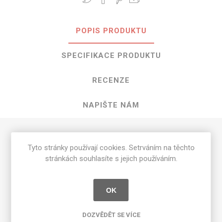
POPIS PRODUKTU
SPECIFIKACE PRODUKTU
RECENZE
NAPIŠTE NÁM
HPL Vibrant Green o rozměrech 3050
Tyto stránky používají cookies. Setrváním na těchto
mm x 1300 mm
stránkách souhlasíte s jejich používáním.
Dostupné tloušťky v [mm] a povrchové úpravy jsou
uvedeny v tabulce
OK
Matte 58 [MAT]
0.7
DOZVĚDĚT SE VÍCE