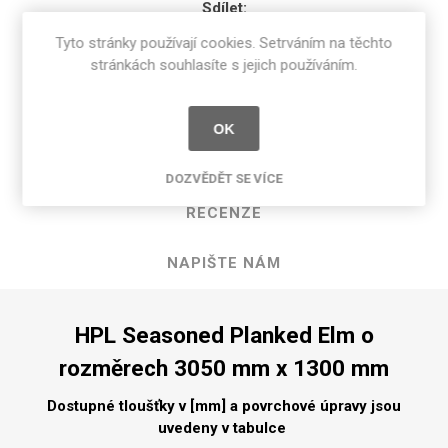
Sdílet:
Tyto stránky používají cookies. Setrváním na těchto
stránkách souhlasíte s jejich používáním.
POPIS PRODUKTU
OK
SPECIFIKACE PRODUKTU
DOZVĚDĚT SE VÍCE
RECENZE
NAPIŠTE NÁM
HPL Seasoned Planked Elm o
rozměrech 3050 mm x 1300 mm
Dostupné tloušťky v [mm] a povrchové úpravy jsou
uvedeny v tabulce