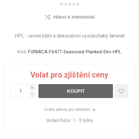
PŘIDAT K POROVNÁNÍ
HPL - univerzální a dekorativní vysokotlaký laminát
Kód:
FORMICA-F6477-Seasoned-Planked-Elm-HPL
Volat pro zjištění ceny
i
KOUPIT
h
Zvolte adresu pro odeslání
dodací lhůta :
1 - 3 týdny