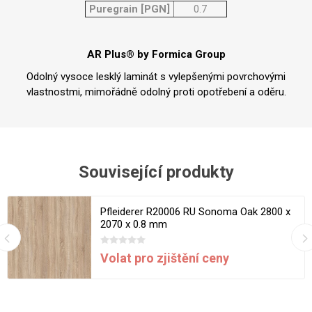
Puregrain [PGN]
0.7
AR Plus® by Formica Group
Odolný vysoce lesklý laminát s vylepšenými povrchovými
vlastnostmi, mimořádně odolný proti opotřebení a oděru.
Související produkty
Pfleiderer R20006 RU Sonoma Oak 2800 x
2070 x 0.8 mm
Volat pro zjištění ceny