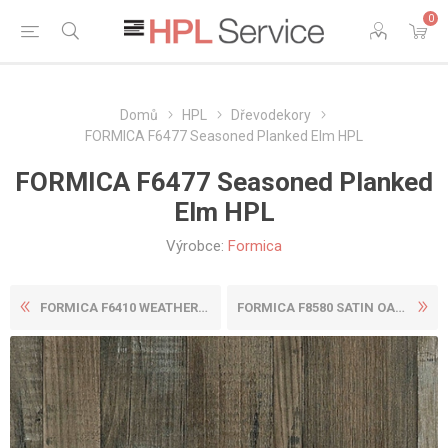
0
Domů
HPL
Dřevodekory
FORMICA F6477 Seasoned Planked Elm HPL
FORMICA F6477 Seasoned Planked
Elm HPL
Výrobce:
Formica
FORMICA F6410 WEATHERED BEA...
FORMICA F8580 SATIN OAK HPL